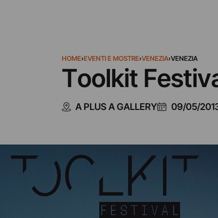
HOME
›
EVENTI E MOSTRE
›
VENEZIA
›
VENEZIA
Toolkit Festiv
A PLUS A GALLERY
09/05/201