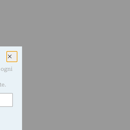
 ogni
e
te.