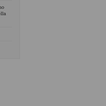
no
lla