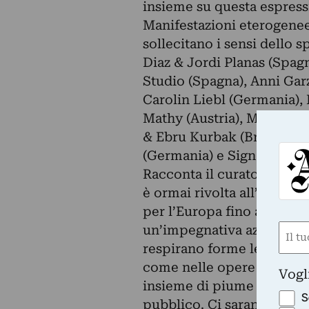
insieme su questa espress
Manifestazioni eterogenee c
sollecitano i sensi dello 
Diaz & Jordi Planas (Spa
Studio (Spagna), Anni Gar
Carolin Liebl (Germania)
Mathy (Austria), Morast (A
& Ebru Kurbak (Brasile-Ita
(Germania) e Signal to Noi
Racconta il curatore Marti
è ormai rivolta all’ intern
per l’Europa fino ad Hong
Nom
un’impegnativa azione int
respirano forme leggere c
(Obbli
Nome
come nelle opere di Rica
Vogl
insieme di piume crea l’il
S
pubblico. Ci saranno poi 