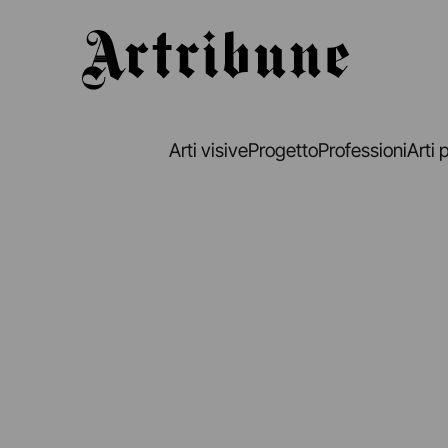
Artribune
Arti visive
Progetto
Professioni
Arti 