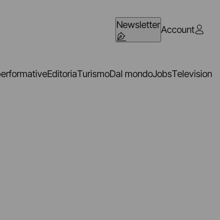
Newsletter
Account
performative
Editoria
Turismo
Dal mondo
Jobs
Television