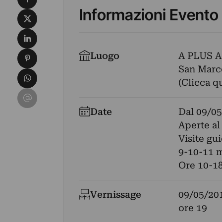
Informazioni Evento
Condividi su X
Condividi su LinkedIn
Condividi su Pinterest
Luogo
A PLUS 
San Marco
Condividi su WhatsApp
(Clicca q
Condividi su Email
Date
Dal
09/05
Aperte al
Visite gu
9-10-11 
Ore 10-1
Vernissage
09/05/20
ore 19