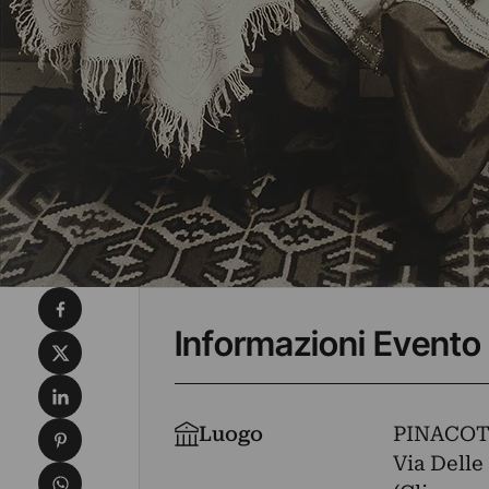
Condividi su Facebook
Informazioni Evento
Condividi su X
Condividi su LinkedIn
Condividi su Pinterest
Luogo
PINACOT
Via Delle 
Condividi su WhatsApp