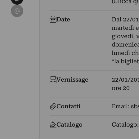
(Clicca q
Condividi su Email
Date
Dal
22/01
martedì e
giovedì, v
domenica e
lunedì ch
*la bigli
Vernissage
22/01/20
ore 20
Contatti
Email:
sb
Catalogo
Catalogo: