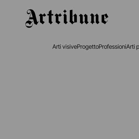
Artribune
Arti visive
Progetto
Professioni
Arti 