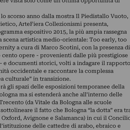
sere vista solo come un'ottima opportunità di
lo scorso anno dalla mostra Il Piedistallo Vuoto,
ietico, ArteFiera Collezionismi presenta,
rogramma espositivo 2015, la più ampia rassegna
lla scena artistica medio-orientale: Too early, too
rnity a cura di Marco Scotini, con la presenza di
re cento opere - provenienti dalle più prestigiose
 - e documenti storici, volti a indagare il rapport
nità occidentale e raccontare la complessa
ea culturale” in transizione.
rà gli spazi delle esposizioni temporanee della
ologna ma si estenderà anche all’interno delle
 Trecento (da Vitale da Bologna alle scuole
ottolineare il fatto che Bologna “la dotta” era tr
i, Oxford, Avignone e Salamanca) in cui il Concili
’istituzione delle cattedre di arabo, ebraico e