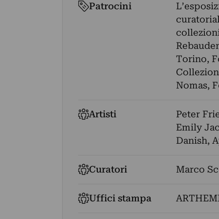
Patrocini
L’esposiz
curatorial
collezion
Rebaudeng
Torino, F
Collezion
Nomas, F
Artisti
Peter Fri
Emily Jac
Danish
,
A
Curatori
Marco Sc
Uffici stampa
ARTHEMI