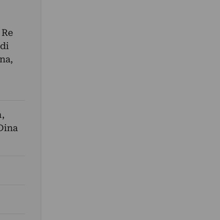
 Re
di
na,
m
,
Dina