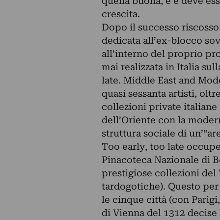
quella buona, è e deve es
crescita.
Dopo il successo riscosso 
dedicata all’ex-blocco sov
all’interno del proprio p
mai realizzata in Italia su
late. Middle East and Mode
quasi sessanta artisti, olt
collezioni private italiane
dell’Oriente con la moder
struttura sociale di un’“ar
Too early, too late occupe
Pinacoteca Nazionale di B
prestigiose collezioni del
tardogotiche). Questo per s
le cinque città (con Parig
di Vienna del 1312 decise l