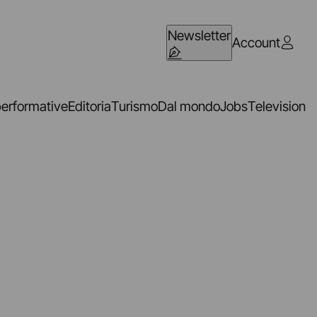
Newsletter
Account
performative
Editoria
Turismo
Dal mondo
Jobs
Television