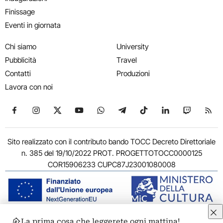
Finissage
Eventi in giornata
Chi siamo
University
Pubblicità
Travel
Contatti
Produzioni
Lavora con noi
Seguici su Facebook
Seguici su Instagram
Seguici su X
Seguici su YouTube
Seguici su WhatsApp
Seguici su Telegram
Seguici su TikTok
Seguici su Link
Seguici su
Segui
Sito realizzato con il contributo bando TOCC Decreto Direttoriale
n. 385 del 19/10/2022 PROT. PROGETTOTOCC0000125
COR15906233 CUPC87J23001080008
La prima cosa che leggerete ogni mattina!