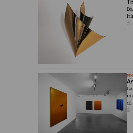
Th
Ba
it
PR
Am
La
in
di