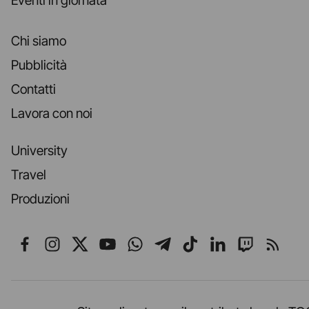
Eventi in giornata
Chi siamo
Pubblicità
Contatti
Lavora con noi
University
Travel
Produzioni
Seguici su Facebook
Seguici su Instagram
Seguici su X
Seguici su YouTube
Seguici su WhatsApp
Seguici su Telegr
Seguici su TikT
Seguici su L
Seguici 
Segui