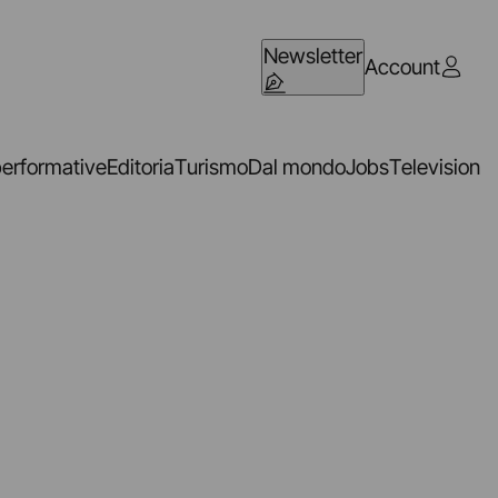
Newsletter
Account
performative
Editoria
Turismo
Dal mondo
Jobs
Television