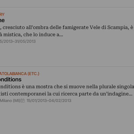
ERY
ne
resciuto all’ombra delle famigerate Vele di Scampia, è 
tà mistica, che lo induce a…
05/2013
–
31/05/2013
ATOLABIANCA (ETC.)
nditions
nditions è una mostra che si muove nella plurale singolar
tisti contemporanei la cui ricerca parte da un’indagine…
15/01/2013
–
04/02/2013
Milano (MI)