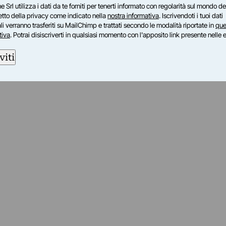
e Srl utilizza i dati da te forniti per tenerti informato con regolarità sul mondo del
petto della privacy come indicato nella
nostra informativa
. Iscrivendoti i tuoi dati
i verranno trasferiti su MailChimp e trattati secondo le modalità riportate in
que
tiva
. Potrai disiscriverti in qualsiasi momento con l'apposito link presente nelle 
viti