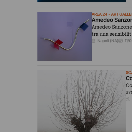
AREA 24 - ART GALL
Amedeo Sanzo
Amedeo Sanzone, c
tra una sensibili
11/
Napoli (NA)
SC
Co
Co
ar