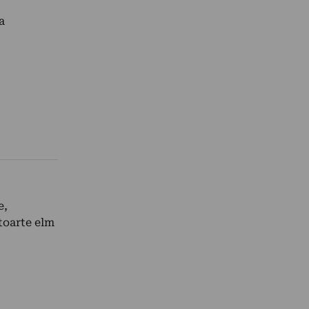
a
e,
toarte elm