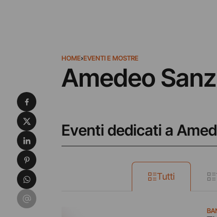
HOME
›
EVENTI E MOSTRE
Amedeo Sanz
Condividi su Facebook
Condividi su X
Eventi dedicati a Ame
Condividi su LinkedIn
Condividi su Pinterest
Condividi su WhatsApp
Tutti
Condividi su Email
BA