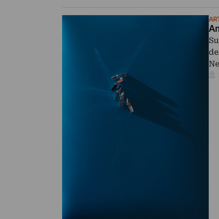
AR
Am
Su
de
Ne