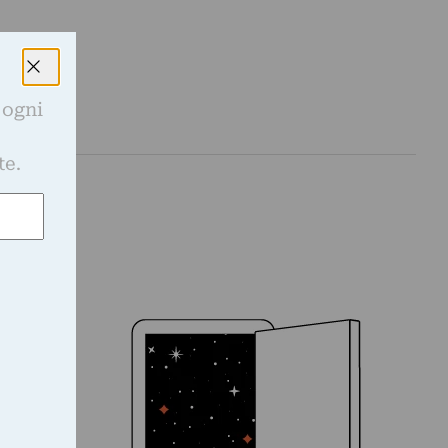
 ogni
e
te.