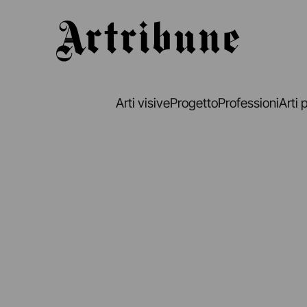
Artribune
Arti visive
Progetto
Professioni
Arti 