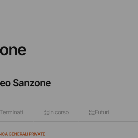
one
deo Sanzone
Terminati
In corso
Futuri
NCA GENERALI PRIVATE