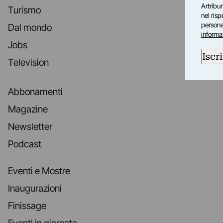
Artribun
Turismo
nel ris
personal
Dal mondo
informa
Jobs
Iscri
Television
Abbonamenti
Magazine
Newsletter
Podcast
Eventi e Mostre
Inaugurazioni
Finissage