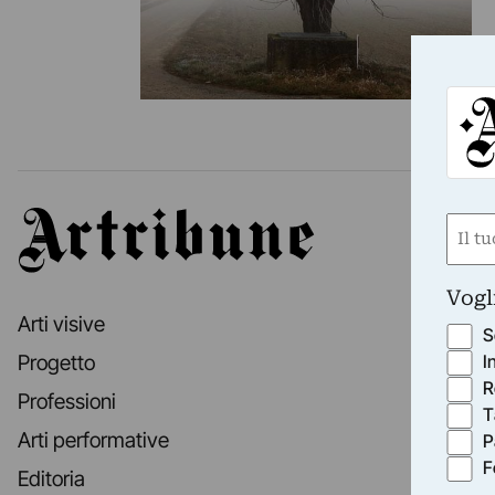
Artribune
Nom
(Requ
First
Vogl
Arti visive
S
I
Progetto
R
Professioni
T
Arti performative
P
F
Editoria