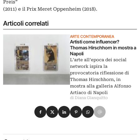
Preis”
(2011) e il Prix Meret Oppenheim (2018).
Articoli correlati
ARTE CONTEMPORANEA
Artisti come influencer?
Thomas Hirschhorn in mostra a
Napoli
L’arte all’epoca dei social
network ispira la
provocatoria riflessione di
Thomas Hirschhorn, in
mostra alla galleria Alfonso
Artiaco di Napoli
di Diana Gianquitto
Condividi su Facebook
Condividi su X
Condividi su LinkedIn
Condividi su Pinterest
Condividi su WhatsApp
Condividi su Email