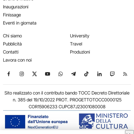
Inaugurazioni
Finissage
Eventi in giornata
Chi siamo
University
Pubblicità
Travel
Contatti
Produzioni
Lavora con noi
Seguici su Facebook
Seguici su Instagram
Seguici su X
Seguici su YouTube
Seguici su WhatsApp
Seguici su Telegram
Seguici su TikTok
Seguici su Link
Seguici su
Segui
Sito realizzato con il contributo bando TOCC Decreto Direttoriale
n. 385 del 19/10/2022 PROT. PROGETTOTOCC0000125
COR15906233 CUPC87J23001080008