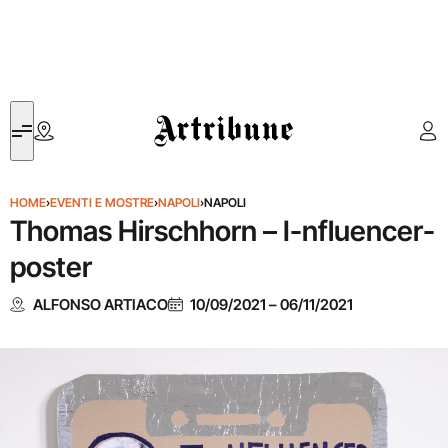
Artribune
HOME
›
EVENTI E MOSTRE
›
NAPOLI
›
NAPOLI
Thomas Hirschhorn – I-nfluencer-
poster
ALFONSO ARTIACO
10/09/2021
–
06/11/2021