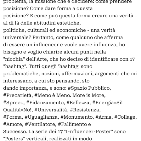
problema, la missione che è decidere: come prendere
posizione? Come dare forma a questa
posizione? E come può questa forma creare una verità -
al di là delle abitudini estetiche,
politiche, culturali ed economiche - una verità
universale? Pertanto, come qualcuno che afferma
di essere un influencer e vuole avere influenza, ho
bisogno e voglio chiarire alcuni punti nella
"nicchia" dell'Arte, che ho deciso di identificare con 17
"hashtag". Tutti quegli 'hashtag' sono
problematiche, nozioni, affermazioni, argomenti che mi
interessano, a cui sto pensando, sto
dando importanza, e sono: #Spazio Pubblico,
#Precarietà, #Meno è Meno. More is More,
#Spreco, #Fidanzamento, #Bellezza, #Energia=Sì!
Qualità=No!, #Universalità, #Resistenza,
#Forma, #Uguaglianza, #Monumento, #Arma, #Collage,
#Amore, #Ventilatore, #Fallimento e
Successo. La serie dei 17 "I-nfluencer-Poster" sono
"Posters" verticali, realizzati in modo