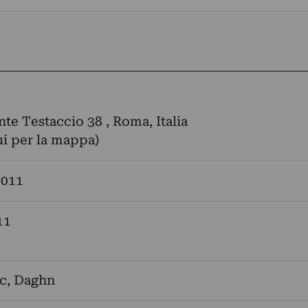
nte Testaccio 38 , Roma, Italia
ui per la mappa)
2011
11
c
,
Daghn