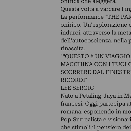
onirica che aleggerà.
Questa volta a varcare l'i
La performance "THE PAR
onirico. Un'esplorazione ch
indurci, attraverso la meta
dell'autocoscienza, nella 
rinascita.
"“QUESTO è UN VIAGGIO
MACCHINA CON I TUOI G
SCORRERE DAL FINESTRIN
RICORDI"
LEE SERGIC
Nato a Petaling-Jaya in Mal
francesi. Oggi partecipa a
romana, esponendo in most
Pop Surrealista e visionari
che stimoli il pensiero dei