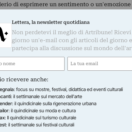
esiderio di esprimere un sentimento o un'emozione
iò che lo spinge a impugnare la matita, il
suo computer.
Lettera, la newsletter quotidiana
com/
Non perdetevi il meglio di Artribune! Ricevi
giorno un'e-mail con gli articoli del giorno 
si trasferisce presto all'estero traendone grand
partecipa alla discussione sul mondo dell'ar
musica in giovane età, la studia e ne comincia a
e
Email
gatorio)
(Obbligatorio)
a a vari progetti musicali. Suona il basso con
io ricevere anche:
rk-goth,canta con gruppi grunge, folk, cover e
egnala
: focus su mostre, festival, didattica ed eventi culturali
ande calderone che è la scena underground
ncanti
: il settimanale sul mercato dell'arte
e, e perché no, mondiale.
ender
: il quindicinale sulla rigenerazione urbana
ta una certa consapevolezza, ricerca uno stile
ailor
: il quindicinale su moda e cultura
si progetti musicali individuali sia in ambito
ax
: Il quindicinale sul turismo culturale
averso la musica che generalmente
est
: il settimanale sui festival culturali
".