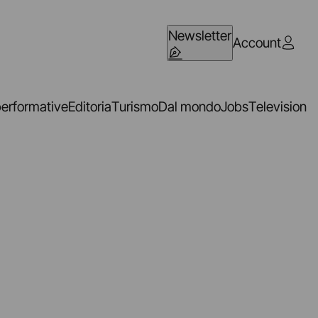
Newsletter
Account
performative
Editoria
Turismo
Dal mondo
Jobs
Television