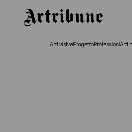
Artribune
Arti visive
Progetto
Professioni
Arti 