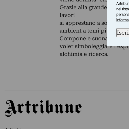
Artribun
Grazie alla grande capacit
nel ris
lavori
personal
informa
si apprestano a sondare d
ambient a temi più sincopa
Iscri
Compone e suona con uno 
voler simboleggiare l'esp
alchimia e ricerca.
Artribune