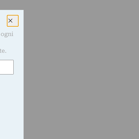
 ogni
e
e
te.