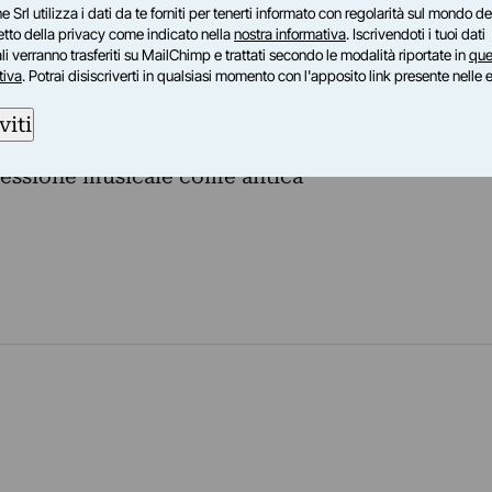
e Srl utilizza i dati da te forniti per tenerti informato con regolarità sul mondo del
à evocativa che ha la musica elettronica i suoi
petto della privacy come indicato nella
nostra informativa
. Iscrivendoti i tuoi dati
i verranno trasferiti su MailChimp e trattati secondo le modalità riportate in
que
tiva
. Potrai disiscriverti in qualsiasi momento con l'apposito link presente nelle 
iversi ambiti emozionali, passando da sonorità
ti e aggressivi.
viti
pseudonimo, Daghn, druido celtico, quasi a
ressione musicale come antica