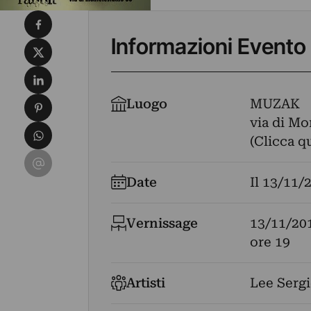
Condividi su Facebook
Informazioni Evento
Condividi su X
Condividi su LinkedIn
Condividi su Pinterest
Luogo
MUZAK
via di Mo
Condividi su WhatsApp
(Clicca q
Condividi su Email
Date
Il
13/11/
Vernissage
13/11/20
ore 19
Artisti
Lee Sergi