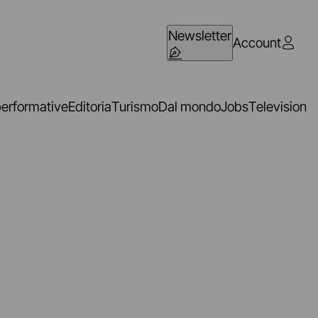
Newsletter
Account
performative
Editoria
Turismo
Dal mondo
Jobs
Television