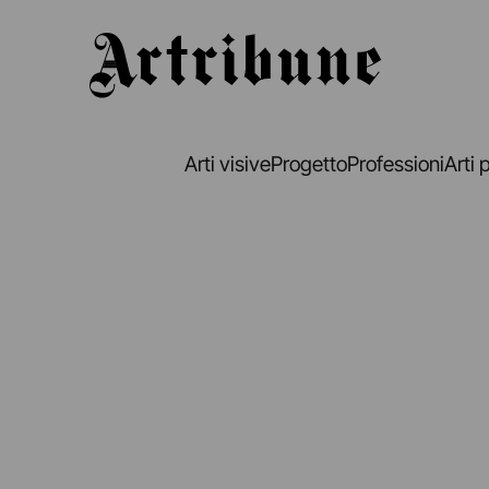
Artribune
Arti visive
Progetto
Professioni
Arti 