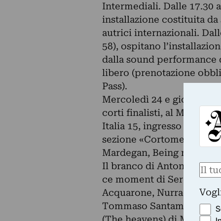
Intermediali. Dalle 17.30 a
installazione costituita da 
autrici internazionali. Dall
58), ospitano l’installazio
dalla sound performance di
libero (prenotazione obbl
Pass).
Mercoledì 24 e giovedì 25
corti finalisti, al Multicin
Italia 15, ingresso con tick
sezione «Cortometraggi» 
Mardegan, Being my mon di
Il branco di Antonio Cors
Nom
ce moment di Serena Vitto
Vogl
Acquarone, Nurradin di Da
Tommaso Santambrogio, Th
S
(The heavens) di Manuel M
I