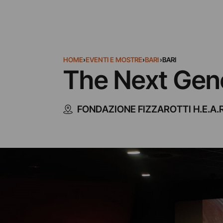
HOME
›
EVENTI E MOSTRE
›
BARI
›
BARI
The Next Gene
FONDAZIONE FIZZAROTTI H.E.A.R