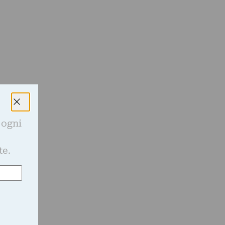
 ogni
e
te.