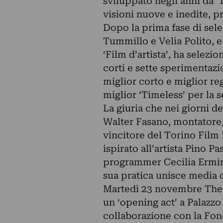
sviluppato negli anni da ‘
visioni nuove e inedite, p
Dopo la prima fase di sele
Tummillo e Velia Polito, e
‘Film d’artista’, ha selezi
corti e sette sperimentazi
miglior corto e miglior re
miglior ‘Timeless’ per la s
La giuria che nei giorni de
Walter Fasano, montatore,
vincitore del Torino Film 
ispirato all’artista Pino Pa
programmer Cecilia Ermini,
sua pratica unisce media d
Martedì 23 novembre The 
un ‘opening act’ a Palazzo 
collaborazione con la Fond