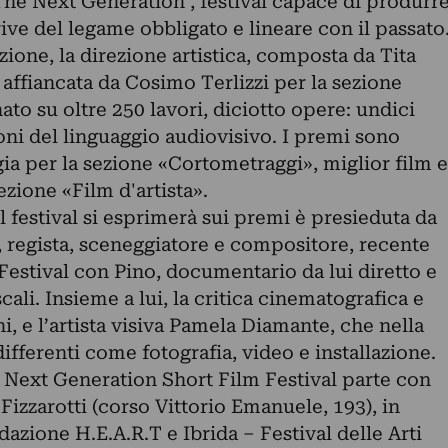
The Next Generation’, festival capace di produrr
rive del legame obbligato e lineare con il passato
zione, la direzione artistica, composta da Tita
 affiancata da Cosimo Terlizzi per la sezione
onato su oltre 250 lavori, diciotto opere: undici
oni del linguaggio audiovisivo. I premi sono
gia per la sezione «Cortometraggi», miglior film e
ezione «Film d'artista».
l festival si esprimerà sui premi è presieduta da
 regista, sceneggiatore e compositore, recente
Festival con Pino, documentario da lui diretto e
scali. Insieme a lui, la critica cinematografica e
 e l’artista visiva Pamela Diamante, che nella
ifferenti come fotografia, video e installazione.
Next Generation Short Film Festival parte con
Fizzarotti (corso Vittorio Emanuele, 193), in
azione H.E.A.R.T e Ibrida – Festival delle Arti