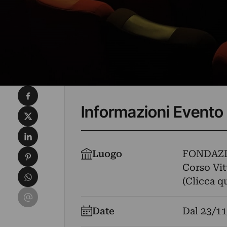
Condividi su Facebook
Informazioni Evento
Condividi su X
Condividi su LinkedIn
Condividi su Pinterest
Luogo
FONDAZIO
Corso Vit
Condividi su WhatsApp
(Clicca q
Condividi su Email
Date
Dal
23/11