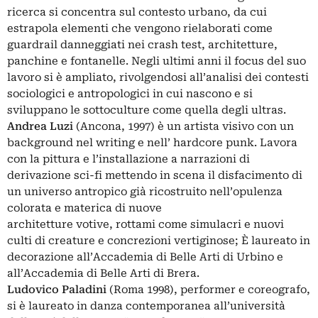
ricerca si concentra sul contesto urbano, da cui
estrapola elementi che vengono rielaborati come
guardrail danneggiati nei crash test, architetture,
panchine e fontanelle. Negli ultimi anni il focus del suo
lavoro si è ampliato, rivolgendosi all’analisi dei contesti
sociologici e antropologici in cui nascono e si
sviluppano le sottoculture come quella degli ultras.
Andrea
Luzi
(Ancona, 1997) è un artista visivo con un
background nel writing e nell’ hardcore punk. Lavora
con la pittura e l’installazione a narrazioni di
derivazione sci-fi mettendo in scena il disfacimento di
un universo antropico già ricostruito nell’opulenza
colorata e materica di nuove
architetture votive, rottami come simulacri e nuovi
culti di creature e concrezioni vertiginose; È laureato in
decorazione all’Accademia di Belle Arti di Urbino e
all’Accademia di Belle Arti di Brera.
Ludovico Paladini
(Roma 1998), performer e coreografo,
si è laureato in danza contemporanea all’università