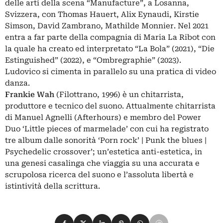
delle arti della scena “Manufacture”, a Losanna,
Svizzera, con Thomas Hauert, Alix Eynaudi, Kirstie
Simson, David Zambrano, Mathilde Monnier. Nel 2021
entra a far parte della compagnia di Maria La Ribot con
la quale ha creato ed interpretato “La Bola” (2021), “Die
Estinguished” (2022), e “Ombregraphie” (2023).
Ludovico si cimenta in parallelo su una pratica di video
danza.
Frankie Wah
(Filottrano, 1996) è un chitarrista,
produttore e tecnico del suono. Attualmente chitarrista
di Manuel Agnelli (Afterhours) e membro del Power
Duo ‘Little pieces of marmelade’ con cui ha registrato
tre album dalle sonorità ‘Porn rock’ | Punk the blues |
Psychedelic crossover’; un’estetica anti-estetica, in
una genesi casalinga che viaggia su una accurata e
scrupolosa ricerca del suono e l’assoluta libertà e
istintività della scrittura.
Condividi su Facebook
Condividi su X
Condividi su LinkedIn
Condividi su Pinterest
Condividi su WhatsApp
Condividi su Email