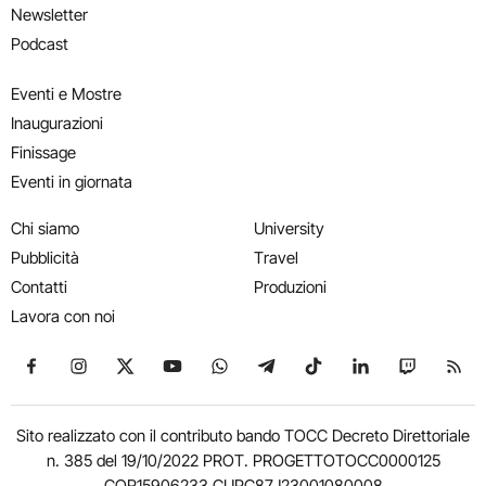
Newsletter
Podcast
Eventi e Mostre
Inaugurazioni
Finissage
Eventi in giornata
Chi siamo
University
Pubblicità
Travel
Contatti
Produzioni
Lavora con noi
Seguici su Facebook
Seguici su Instagram
Seguici su X
Seguici su YouTube
Seguici su WhatsApp
Seguici su Telegram
Seguici su TikTok
Seguici su Link
Seguici su
Segui
Sito realizzato con il contributo bando TOCC Decreto Direttoriale
n. 385 del 19/10/2022 PROT. PROGETTOTOCC0000125
COR15906233 CUPC87J23001080008