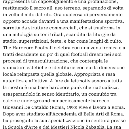
rappresenta un capovolgimento e una profanazione,
restituendo il sacro all' uso terreno, separando di volta
in volta il mito dal rito. Ora qualcosa di perversamente
opposto accade davanti a una manifestazione sportiva,
sorretta da strutture commerciali, che si trasforma in
una mitologia su toni tribali, scandita da liturgie da
stadio, superstizioni, feste, e bar come luoghi di culto.
The Hardcore Football celebra con una vena ironica e a
tratti decadente un po' di quel football dream nei suoi
processi di transculturazione, che contempla le
sfumature estetiche e identitarie con cui la dimensione
locale reimpasta quella globale. Appropriata e resa
autentica e affettiva. A fare da leitmotiv sonoro a tutta
la mostra è una base hardcore punk che riattualizza,
esasperandolo in senso identitario, un connubio tra
calcio e underground minacciosamente barocco.
Giovanni De Cataldo
(Roma, 1990) vive e lavora a Roma.
Dopo aver studiato all’Accademia di Belle Arti di Roma,
ha proseguito la sua specializzazione in scultura presso
la Scuola d’Arte e dei Mestieri Nicola Zabaglia. La sua