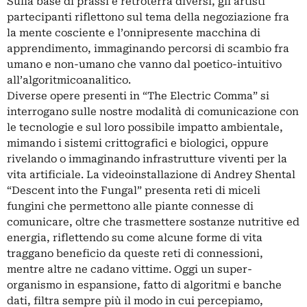
Sulla base di prassi e retroterra diversi, gli artisti
partecipanti riflettono sul tema della negoziazione fra
la mente cosciente e l’onnipresente macchina di
apprendimento, immaginando percorsi di scambio fra
umano e non-umano che vanno dal poetico-intuitivo
all’algoritmicoanalitico.
Diverse opere presenti in “The Electric Comma” si
interrogano sulle nostre modalità di comunicazione con
le tecnologie e sul loro possibile impatto ambientale,
mimando i sistemi crittografici e biologici, oppure
rivelando o immaginando infrastrutture viventi per la
vita artificiale. La videoinstallazione di Andrey Shental
“Descent into the Fungal” presenta reti di miceli
fungini che permettono alle piante connesse di
comunicare, oltre che trasmettere sostanze nutritive ed
energia, riflettendo su come alcune forme di vita
traggano beneficio da queste reti di connessioni,
mentre altre ne cadano vittime. Oggi un super-
organismo in espansione, fatto di algoritmi e banche
dati, filtra sempre più il modo in cui percepiamo,