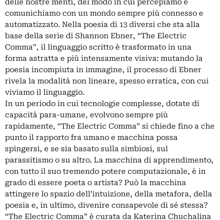
delle nostre menti, del modo in cui percepiamo e
comunichiamo con un mondo sempre più connesso e
automatizzato. Nella poesia di 13 diversi che sta alla
base della serie di Shannon Ebner, “The Electric
Comma”, il linguaggio scritto è trasformato in una
forma astratta e più intensamente visiva: mutando la
poesia incompiuta in immagine, il processo di Ebner
rivela la modalità non lineare, spesso erratica, con cui
viviamo il linguaggio.
In un periodo in cui tecnologie complesse, dotate di
capacità para-umane, evolvono sempre più
rapidamente, “The Electric Comma” si chiede fino a che
punto il rapporto fra umano e macchina possa
spingersi, e se sia basato sulla simbiosi, sul
parassitismo o su altro. La macchina di apprendimento,
con tutto il suo tremendo potere computazionale, è in
grado di essere poeta o artista? Può la macchina
attingere lo spazio dell’intuizione, della metafora, della
poesia e, in ultimo, divenire consapevole di sé stessa?
“The Electric Comma” è curata da Katerina Chuchalina