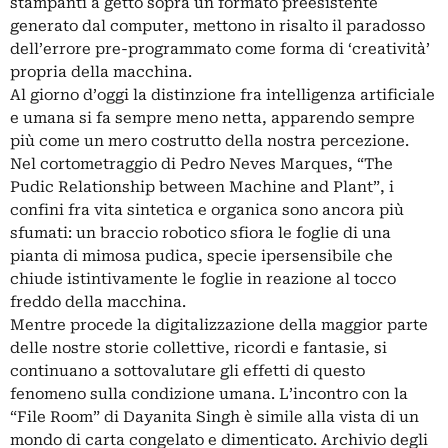
stampanti a getto sopra un formato preesistente
generato dal computer, mettono in risalto il paradosso
dell’errore pre-programmato come forma di ‘creatività’
propria della macchina.
Al giorno d’oggi la distinzione fra intelligenza artificiale
e umana si fa sempre meno netta, apparendo sempre
più come un mero costrutto della nostra percezione.
Nel cortometraggio di Pedro Neves Marques, “The
Pudic Relationship between Machine and Plant”, i
confini fra vita sintetica e organica sono ancora più
sfumati: un braccio robotico sfiora le foglie di una
pianta di mimosa pudica, specie ipersensibile che
chiude istintivamente le foglie in reazione al tocco
freddo della macchina.
Mentre procede la digitalizzazione della maggior parte
delle nostre storie collettive, ricordi e fantasie, si
continuano a sottovalutare gli effetti di questo
fenomeno sulla condizione umana. L’incontro con la
“File Room” di Dayanita Singh è simile alla vista di un
mondo di carta congelato e dimenticato. Archivio degli