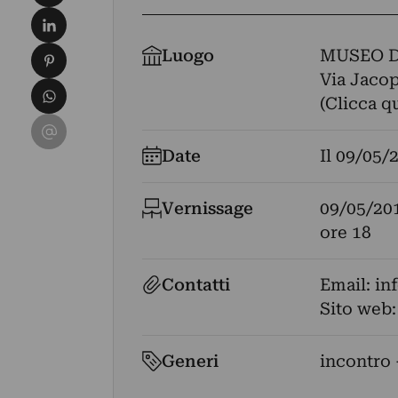
Condividi su LinkedIn
Condividi su Pinterest
Luogo
MUSEO D
Via Jacop
Condividi su WhatsApp
(Clicca q
Condividi su Email
Date
Il
09/05/
Vernissage
09/05/20
ore 18
Contatti
Email:
in
Sito web
Generi
incontro 