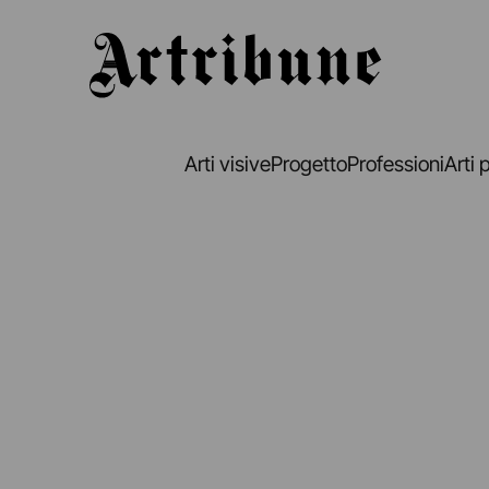
Artribune
Arti visive
Progetto
Professioni
Arti 