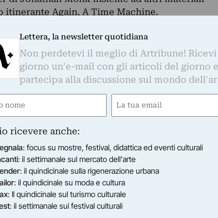
to itinerante Again, A Time Machine.
re dalle ore 12.00, Book Works e Francesco
Lettera, la newsletter quotidiana
 giornata di eventi con il seguente programma:
workshop
Non perdetevi il meglio di Artribune! Ricevi
U ISCRIZIONE
giorno un'e-mail con gli articoli del giorno 
 Jane Rolo e Paul Sammut di Book Works apert
partecipa alla discussione sul mondo dell'ar
i, editori e studenti curiosi di come un libro
e
Email
gatorio)
(Obbligatorio)
ra, Federico Barbon, Aurora Bianciardi, Andrea
Caroli, Matteo Casari, Alessandro Di Pietro, Sara
io ricevere anche:
Annalisa Gatto, Alessandra Mancini, Ilaria
egnala
: focus su mostre, festival, didattica ed eventi culturali
, Massimo Palazzi, Alice Pezzolo, Nuvola
ncanti
: il settimanale sul mercato dell'arte
 Francesca Sperti, Gianluca Strumann.
ender
: il quindicinale sulla rigenerazione urbana
lk
ailor
: il quindicinale su moda e cultura
ax
: Il quindicinale sul turismo culturale
O
est
: il settimanale sui festival culturali
discuteranno insieme a Francesco Pedraglio