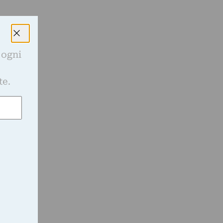
 ogni
e
o
te.