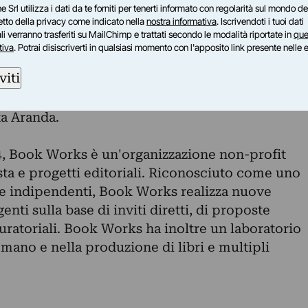
ore, sta realizzando il libro A man in a room spray-
e Srl utilizza i dati da te forniti per tenerti informato con regolarità sul mondo del
petto della privacy come indicato nella
nostra informativa
. Iscrivendoti i tuoi dati
t trying to) con Book Works) della sovrapposizione
i verranno trasferiti su MailChimp e trattati secondo le modalità riportate in
que
re e editore.
tiva
. Potrai disiscriverti in qualsiasi momento con l'apposito link presente nelle 
 Francesco Pedraglio
viti
O
 terrà in concomitanza di If a Body Meet a Body,
ta Aranda.
4, Book Works è un'organizzazione non-profit
tista e progetti editoriali. Riconosciuto come uno
rte indipendenti, Book Works realizza nuove
enti sulla base di inviti diretti, di proposte
curatoriali. Book Works ha inoltre un laboratorio
 mano e nella produzione di libri e multipli