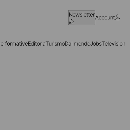
Newsletter
Account
performative
Editoria
Turismo
Dal mondo
Jobs
Television