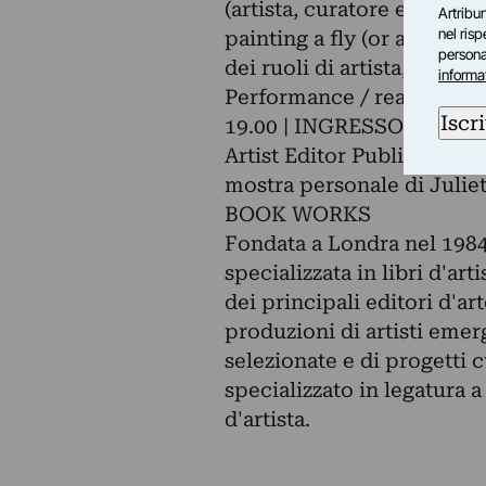
(artista, curatore e scritt
Artribun
nel ris
painting a fly (or at leas
personal
dei ruoli di artista, curato
informa
Performance / reading by
Iscri
19.00 | INGRESSO LIBER
Artist Editor Publisher si
mostra personale di Julie
BOOK WORKS
Fondata a Londra nel 198
specializzata in libri d'ar
dei principali editori d'a
produzioni di artisti emerg
selezionate e di progetti 
specializzato in legatura a
d'artista.