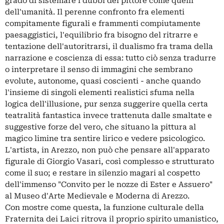
grado di sistemare i dubbi del pittore come quelli
dell'umanità. Il perenne confronto fra elementi
compitamente figurali e frammenti compiutamente
paesaggistici, l'equilibrio fra bisogno del ritrarre e
tentazione dell'autoritrarsi, il dualismo fra trama della
narrazione e coscienza di essa: tutto ciò senza tradurre
o interpretare il senso di immagini che sembrano
evolute, autonome, quasi coscienti - anche quando
l'insieme di singoli elementi realistici sfuma nella
logica dell'illusione, pur senza suggerire quella certa
teatralità fantastica invece trattenuta dalle smaltate e
suggestive forze del vero, che situano la pittura al
magico limine tra sentire lirico e vedere psicologico.
L'artista, in Arezzo, non può che pensare all'apparato
figurale di Giorgio Vasari, così complesso e strutturato
come il suo; e restare in silenzio magari al cospetto
dell'immenso "Convito per le nozze di Ester e Assuero"
al Museo d'Arte Medievale e Moderna di Arezzo.
Con mostre come questa, la funzione culturale della
Fraternita dei Laici ritrova il proprio spirito umanistico,