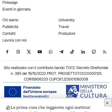
Finissage
Eventi in giornata
Chi siamo
University
Pubblicità
Travel
Contatti
Produzioni
Lavora con noi
Seguici su Facebook
Seguici su Instagram
Seguici su X
Seguici su YouTube
Seguici su WhatsApp
Seguici su Telegram
Seguici su TikTok
Seguici su Link
Seguici su
Segui
Sito realizzato con il contributo bando TOCC Decreto Direttoriale
n. 385 del 19/10/2022 PROT. PROGETTOTOCC0000125
COR15906233 CUPC87J23001080008
La prima cosa che leggerete ogni mattina!
© 2011-2026 ARTRIBUNE srl – Corso Vittorio Emanuele II, 287 –