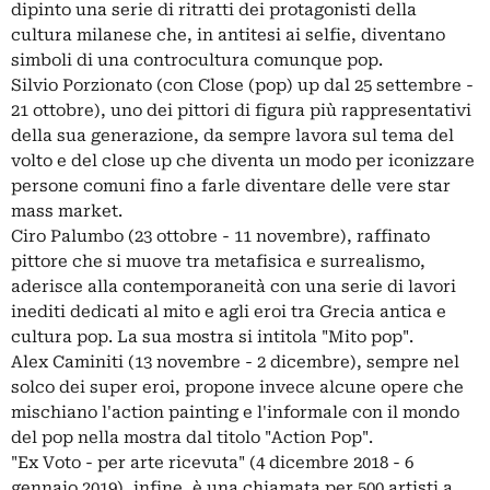
dipinto una serie di ritratti dei protagonisti della
cultura milanese che, in antitesi ai selfie, diventano
simboli di una controcultura comunque pop.
Silvio Porzionato (con Close (pop) up dal 25 settembre -
21 ottobre), uno dei pittori di figura più rappresentativi
della sua generazione, da sempre lavora sul tema del
volto e del close up che diventa un modo per iconizzare
persone comuni fino a farle diventare delle vere star
mass market.
Ciro Palumbo (23 ottobre - 11 novembre), raffinato
pittore che si muove tra metafisica e surrealismo,
aderisce alla contemporaneità con una serie di lavori
inediti dedicati al mito e agli eroi tra Grecia antica e
cultura pop. La sua mostra si intitola "Mito pop".
Alex Caminiti (13 novembre - 2 dicembre), sempre nel
solco dei super eroi, propone invece alcune opere che
mischiano l'action painting e l'informale con il mondo
del pop nella mostra dal titolo "Action Pop".
"Ex Voto - per arte ricevuta" (4 dicembre 2018 - 6
gennaio 2019), infine, è una chiamata per 500 artisti a