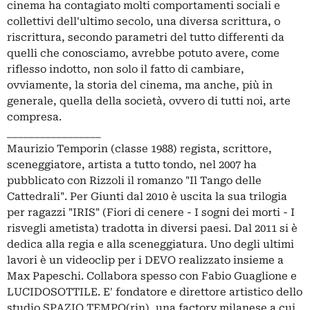
cinema ha contagiato molti comportamenti sociali e
collettivi dell'ultimo secolo, una diversa scrittura, o
riscrittura, secondo parametri del tutto differenti da
quelli che conosciamo, avrebbe potuto avere, come
riflesso indotto, non solo il fatto di cambiare,
ovviamente, la storia del cinema, ma anche, più in
generale, quella della società, ovvero di tutti noi, arte
compresa.
_________________
Maurizio Temporin (classe 1988) regista, scrittore,
sceneggiatore, artista a tutto tondo, nel 2007 ha
pubblicato con Rizzoli il romanzo "Il Tango delle
Cattedrali". Per Giunti dal 2010 è uscita la sua trilogia
per ragazzi "IRIS" (Fiori di cenere - I sogni dei morti - I
risvegli ametista) tradotta in diversi paesi. Dal 2011 si è
dedica alla regia e alla sceneggiatura. Uno degli ultimi
lavori è un videoclip per i DEVO realizzato insieme a
Max Papeschi. Collabora spesso con Fabio Guaglione e
LUCIDOSOTTILE. E' fondatore e direttore artistico dello
studio SPAZIO TEMPO(rin), una factory milanese a cui