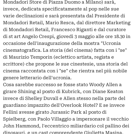
Mondadori Store di Piazza Duomo a Milano) sarà,
invece, dedicata specificatamente al pop nelle sue
varie declinazioni e sarà presentata dal Presidente di
Mondadori Retail, Mario Resca, dal direttore Marketing
di Mondadori Retail, Francesco Riganti e dal curatore
di st art Angelo Crespi, giovedì 3 maggio alle ore 18.30 in
occasione dell'inaugurazione della mostra "Ucronia
cinematografica. La storia (del cinema) fatta con i "se"
di Maurizio Temporin (eclettico artista, regista e
scrittore) che propone le sue cinestesie, una storia del
cinema raccontata con i "se" che rientra nel più nobile
genere letterario dell'ucronia.
Cosa sarebbe successo se fosse stato Woody Allen a
girare Shining al posto di Kubrick, con Diane Keaton
invece di Shelley Duvall e Allen stesso nella parte del
guardiano impazzito dell'Overlook Hotel? E se invece
Fellini avesse girato Jurassic Park al posto di
Spielberg, con Paolo Villaggio a impersonare il vecchio
John Hammond, l'eccentrico miliardario col pallino dei
dinosauri, e un cast comprendente Giulietta Masina,