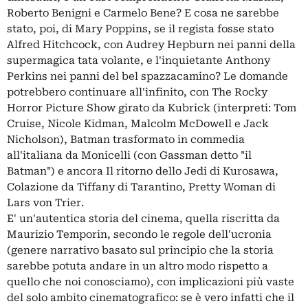
Roberto Benigni e Carmelo Bene? E cosa ne sarebbe
stato, poi, di Mary Poppins, se il regista fosse stato
Alfred Hitchcock, con Audrey Hepburn nei panni della
supermagica tata volante, e l'inquietante Anthony
Perkins nei panni del bel spazzacamino? Le domande
potrebbero continuare all'infinito, con The Rocky
Horror Picture Show girato da Kubrick (interpreti: Tom
Cruise, Nicole Kidman, Malcolm McDowell e Jack
Nicholson), Batman trasformato in commedia
all'italiana da Monicelli (con Gassman detto "il
Batman") e ancora Il ritorno dello Jedi di Kurosawa,
Colazione da Tiffany di Tarantino, Pretty Woman di
Lars von Trier.
E' un'autentica storia del cinema, quella riscritta da
Maurizio Temporin, secondo le regole dell'ucronia
(genere narrativo basato sul principio che la storia
sarebbe potuta andare in un altro modo rispetto a
quello che noi conosciamo), con implicazioni più vaste
del solo ambito cinematografico: se è vero infatti che il