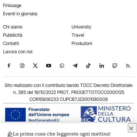
Finissage
Eventi in giornata
Chi siamo
University
Pubblicità
Travel
Contatti
Produzioni
Lavora con noi
Seguici su Facebook
Seguici su Instagram
Seguici su X
Seguici su YouTube
Seguici su WhatsApp
Seguici su Telegram
Seguici su TikTok
Seguici su Link
Seguici su
Segui
Sito realizzato con il contributo bando TOCC Decreto Direttoriale
n. 385 del 19/10/2022 PROT. PROGETTOTOCC0000125
COR15906233 CUPC87J23001080008
La prima cosa che leggerete ogni mattina!
© 2011-2026 ARTRIBUNE srl – Corso Vittorio Emanuele II, 287 –