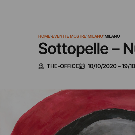
HOME
›
EVENTI E MOSTRE
›
MILANO
›
MILANO
Sottopelle – N
THE-OFFICE
10/10/2020
–
19/1