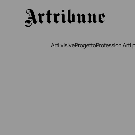
Artribune
Arti visive
Progetto
Professioni
Arti 