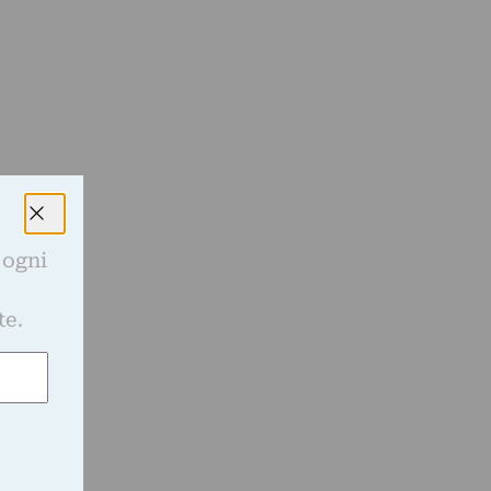
 ogni
e
te.