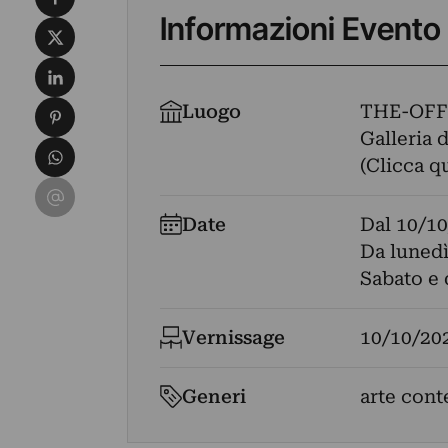
Informazioni Evento
Condividi su X
Condividi su LinkedIn
Condividi su Pinterest
Luogo
THE-OFF
Galleria d
Condividi su WhatsApp
(Clicca q
Condividi su Email
Date
Dal
10/10
Da lunedì
Sabato e 
Vernissage
10/10/20
Generi
arte cont