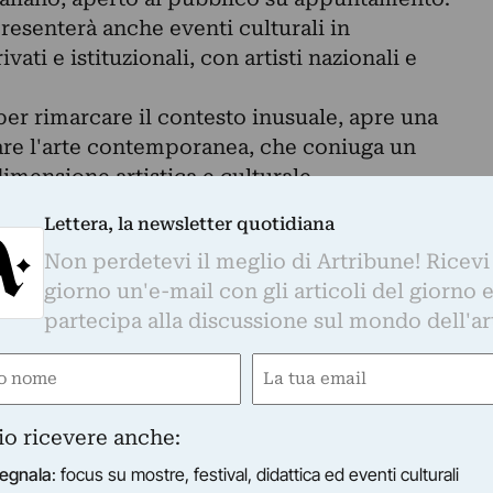
resenterà anche eventi culturali in
ati e istituzionali, con artisti nazionali e
r rimarcare il contesto inusuale, apre una
are l'arte contemporanea, che coniuga un
imensione artistica e culturale.
Lettera, la newsletter quotidiana
Non perdetevi il meglio di Artribune! Ricevi
no.
giorno un'e-mail con gli articoli del giorno 
partecipa alla discussione sul mondo dell'ar
e
Email
gatorio)
(Obbligatorio)
 Ottobre
io ricevere anche:
.00-21.00.
1.00 alle 21
egnala
: focus su mostre, festival, didattica ed eventi culturali