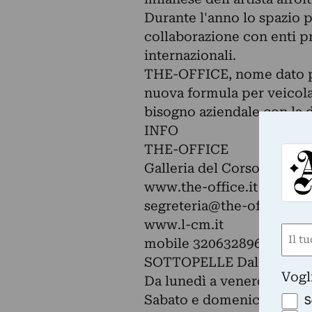
Durante l'anno lo spazio p
collaborazione con enti priv
internazionali.
THE-OFFICE, nome dato pe
nuova formula per veicol
bisogno aziendale con la d
INFO
THE-OFFICE
Galleria del Corso 4, Mila
www.the-office.it
segreteria@the-office.it
www.l-cm.it
Nom
mobile 3206328965
(Obbli
SOTTOPELLE Dal 10 al 19
Nome
Vogl
Da lunedì a venerdì ore 18
Sabato e domenica dalle 1
S