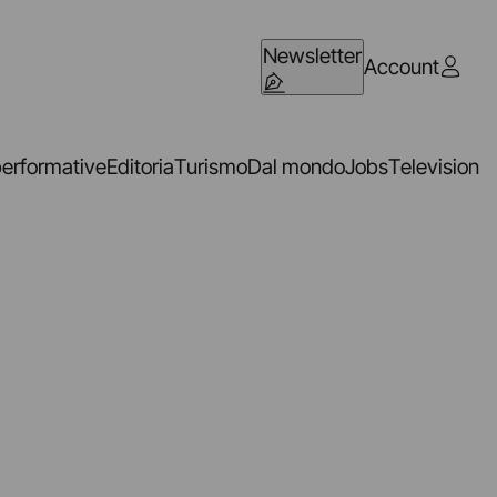
Newsletter
Account
performative
Editoria
Turismo
Dal mondo
Jobs
Television