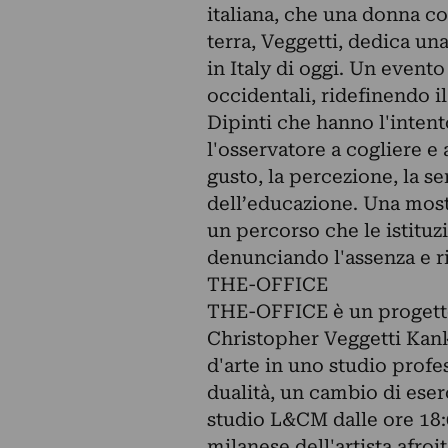
italiana, che una donna con
terra, Veggetti, dedica un
in Italy di oggi. Un event
occidentali, ridefinendo il
Dipinti che hanno l'intent
l'osservatore a cogliere e 
gusto, la percezione, la s
dell’educazione. Una most
un percorso che le istituzi
denunciando l'assenza e r
THE-OFFICE
THE-OFFICE è un progetto 
Christopher Veggetti Kank
d'arte in uno studio profe
dualità, un cambio di eserc
studio L&CM dalle ore 18:0
milanese dell'artista afro