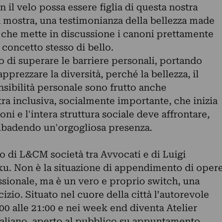
 il velo possa essere figlia di questa nostra
a mostra, una testimonianza della bellezza made
o che mette in discussione i canoni prettamente
 concetto stesso di bello.
o di superare le barriere personali, portando
apprezzare la diversità, perché la bellezza, il
ensibilità personale sono frutto anche
ra inclusiva, socialmente importante, che inizia
oni e l'intera struttura sociale deve affrontare,
ibadendo un'orgogliosa presenza.
di L&CM società tra Avvocati e di Luigi
u. Non è la situazione di appendimento di oper
ssionale, ma è un vero e proprio switch, una
izio. Situato nel cuore della città l’autorevole
0 alle 21:00 e nei week end diventa Atelier
italiano, aperto al pubblico su appuntamento.