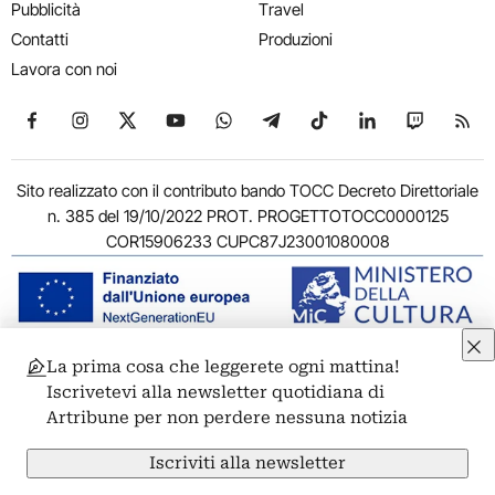
Pubblicità
Travel
Contatti
Produzioni
Lavora con noi
Seguici su Facebook
Seguici su Instagram
Seguici su X
Seguici su YouTube
Seguici su WhatsApp
Seguici su Telegram
Seguici su TikTok
Seguici su Link
Seguici su
Segui
Sito realizzato con il contributo bando TOCC Decreto Direttoriale
n. 385 del 19/10/2022 PROT. PROGETTOTOCC0000125
COR15906233 CUPC87J23001080008
La prima cosa che leggerete ogni mattina!
© 2011-2026 ARTRIBUNE srl – Corso Vittorio Emanuele II, 287 –
Iscrivetevi alla newsletter quotidiana di
00186 Roma - P.I. 11381581005
Artribune per non perdere nessuna notizia
Privacy: Responsabile della protezione dei dati personali
ARTRIBUNE srl – Corso Vittorio Emanuele II, 287 – 00186 Roma
Iscriviti alla newsletter
Termini e condizioni
Privacy Policy
Cookie Policy
Credits