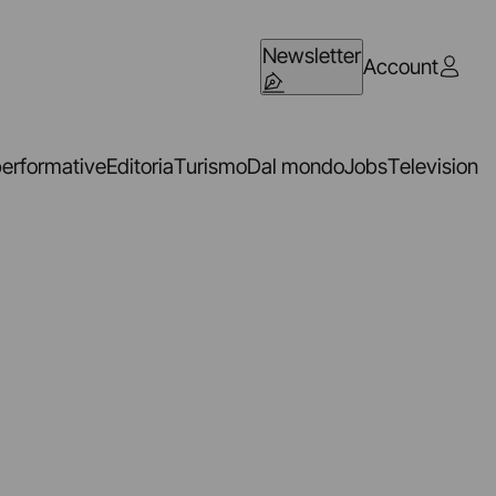
Newsletter
Account
performative
Editoria
Turismo
Dal mondo
Jobs
Television