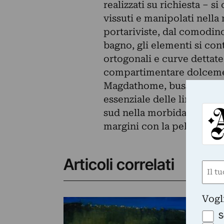
realizzati su richiesta – si
vissuti e manipolati nella 
portariviste, dal comodino
bagno, gli elementi si con
ortogonali e curve dettate
compartimentare dolcemen
Magdathome, bussola impaz
essenziale delle linee met
sud nella morbida abbond
margini con la pelle abitu
Articoli correlati
Nom
(Obbli
Nome
Vogl
AR
Le
S
ve