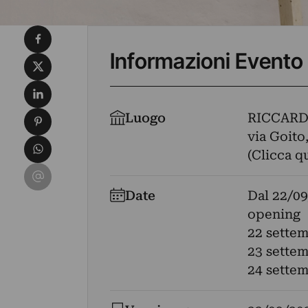
Condividi su Facebook
Informazioni Evento
Condividi su X
Condividi su LinkedIn
Condividi su Pinterest
Luogo
RICCAR
via Goito,
Condividi su WhatsApp
(Clicca q
Condividi su Email
Date
Dal
22/09
opening
22 settem
23 settem
24 settem