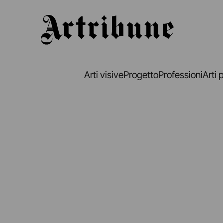
Artribune
Arti visive
Progetto
Professioni
Arti 