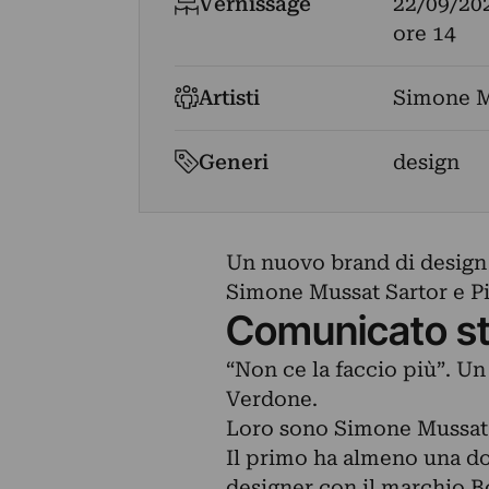
Vernissage
22/09/20
ore 14
Artisti
Simone M
Generi
design
Un nuovo brand di design
Simone Mussat Sartor e Pi
Comunicato s
“Non ce la faccio più”. U
Verdone.
Loro sono Simone Mussat S
Il primo ha almeno una do
designer con il marchio Bo