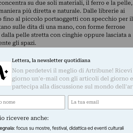
 concentra su due soli materiali, il ferro e la pelle,
maniera più diretta e naturale. Dalle librerie ai
 fino al piccolo portaoggetti con specchio per il
tano sulle dita di una mano, con forme ferrose
 dalla pelle stretta con cinghie oppure lasciata a
te gli spazi.
zita segna il nord, la freddezza geometrica ed
alliche perimetrali adatte a sostenere, ma segna i
Lettera, la newsletter quotidiana
anza che smussa gli spigoli riempendone i
Non perdetevi il meglio di Artribune! Ricevi
ata a contenere.
giorno un'e-mail con gli articoli del giorno 
partecipa alla discussione sul mondo dell'ar
e
Email
gatorio)
(Obbligatorio)
io ricevere anche:
TE CONTEMPORANEA
 gallerie di Torino reagiscono alla pandemia: 10 most
egnala
: focus su mostre, festival, didattica ed eventi culturali
dere in città