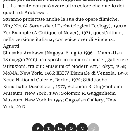
[…] La mente non può avere altro colore che quello dei
quadri di Arakawa”.
Saranno proiettate anche le sue due opere filmiche,
Why Not (A Serenade of Eschatological Ecology), 1970 e
For Example (A Critique of Never), 1971, quest’ultimo,
nella versione italiana, con voice over di Vincenzo
Agnetti.
Shusaku Arakawa (Nagoya, 6 luglio 1936 – Manhattan,
18 maggio 2010) ha esposto in numerosi musei, gallerie e
istituzioni, tra cui: Museum of Modern Art, Tokyo, 1958;
MoMA, New York, 1966; XXXV Biennale di Venezia, 1970;
Neue National Galerie, Berlin, 1972; Städtische
Kunsthalle Düsseldorf, 1977; Solomon R. Guggenheim
Museum, New York, 1997; Solomon R. Guggenheim
Museum, New York in 1997; Gagosian Gallery, New
York, 2017.
Condividi su Facebook
Condividi su X
Condividi su LinkedIn
Condividi su Pinterest
Condividi su WhatsApp
Condividi su Email