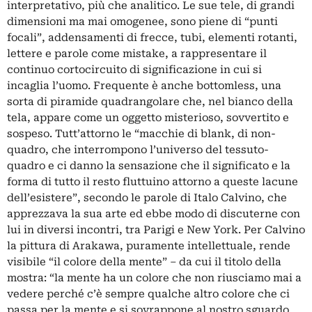
interpretativo, più che analitico. Le sue tele, di grandi
dimensioni ma mai omogenee, sono piene di “punti
focali”, addensamenti di frecce, tubi, elementi rotanti,
lettere e parole come mistake, a rappresentare il
continuo cortocircuito di significazione in cui si
incaglia l’uomo. Frequente è anche bottomless, una
sorta di piramide quadrangolare che, nel bianco della
tela, appare come un oggetto misterioso, sovvertito e
sospeso. Tutt’attorno le “macchie di blank, di non-
quadro, che interrompono l’universo del tessuto-
quadro e ci danno la sensazione che il significato e la
forma di tutto il resto fluttuino attorno a queste lacune
dell’esistere”, secondo le parole di Italo Calvino, che
apprezzava la sua arte ed ebbe modo di discuterne con
lui in diversi incontri, tra Parigi e New York. Per Calvino
la pittura di Arakawa, puramente intellettuale, rende
visibile “il colore della mente” – da cui il titolo della
mostra: “la mente ha un colore che non riusciamo mai a
vedere perché c’è sempre qualche altro colore che ci
passa per la mente e si sovrappone al nostro sguardo.