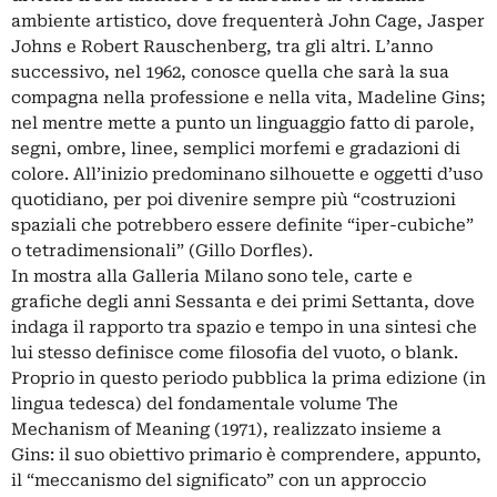
ambiente artistico, dove frequenterà John Cage, Jasper
Johns e Robert Rauschenberg, tra gli altri. L’anno
successivo, nel 1962, conosce quella che sarà la sua
compagna nella professione e nella vita, Madeline Gins;
nel mentre mette a punto un linguaggio fatto di parole,
segni, ombre, linee, semplici morfemi e gradazioni di
colore. All’inizio predominano silhouette e oggetti d’uso
quotidiano, per poi divenire sempre più “costruzioni
spaziali che potrebbero essere definite “iper-cubiche”
o tetradimensionali” (Gillo Dorfles).
In mostra alla Galleria Milano sono tele, carte e
grafiche degli anni Sessanta e dei primi Settanta, dove
indaga il rapporto tra spazio e tempo in una sintesi che
lui stesso definisce come filosofia del vuoto, o blank.
Proprio in questo periodo pubblica la prima edizione (in
lingua tedesca) del fondamentale volume The
Mechanism of Meaning (1971), realizzato insieme a
Gins: il suo obiettivo primario è comprendere, appunto,
il “meccanismo del significato” con un approccio