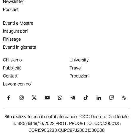
Newsletter
Podcast
Eventi e Mostre
Inaugurazioni
Finissage
Eventi in giornata
Chi siamo
University
Pubblicità
Travel
Contatti
Produzioni
Lavora con noi
Seguici su Facebook
Seguici su Instagram
Seguici su X
Seguici su YouTube
Seguici su WhatsApp
Seguici su Telegram
Seguici su TikTok
Seguici su Link
Seguici su
Segui
Sito realizzato con il contributo bando TOCC Decreto Direttoriale
n. 385 del 19/10/2022 PROT. PROGETTOTOCC0000125
COR15906233 CUPC87J23001080008