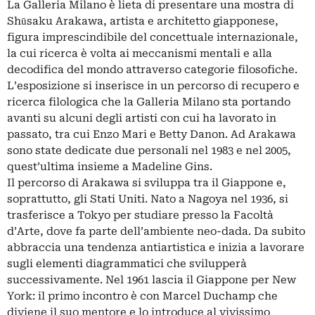
La Galleria Milano è lieta di presentare una mostra di
Shūsaku Arakawa, artista e architetto giapponese,
figura imprescindibile del concettuale internazionale,
la cui ricerca è volta ai meccanismi mentali e alla
decodifica del mondo attraverso categorie filosofiche.
L’esposizione si inserisce in un percorso di recupero e
ricerca filologica che la Galleria Milano sta portando
avanti su alcuni degli artisti con cui ha lavorato in
passato, tra cui Enzo Mari e Betty Danon. Ad Arakawa
sono state dedicate due personali nel 1983 e nel 2005,
quest’ultima insieme a Madeline Gins.
Il percorso di Arakawa si sviluppa tra il Giappone e,
soprattutto, gli Stati Uniti. Nato a Nagoya nel 1936, si
trasferisce a Tokyo per studiare presso la Facoltà
d’Arte, dove fa parte dell’ambiente neo-dada. Da subito
abbraccia una tendenza antiartistica e inizia a lavorare
sugli elementi diagrammatici che svilupperà
successivamente. Nel 1961 lascia il Giappone per New
York: il primo incontro è con Marcel Duchamp che
diviene il suo mentore e lo introduce al vivissimo