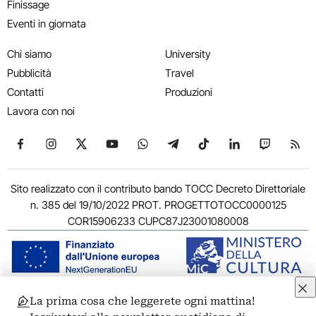
Finissage
Eventi in giornata
Chi siamo
University
Pubblicità
Travel
Contatti
Produzioni
Lavora con noi
Seguici su Facebook
Seguici su Instagram
Seguici su X
Seguici su YouTube
Seguici su WhatsApp
Seguici su Telegram
Seguici su TikTok
Seguici su Link
Seguici su
Segui
Sito realizzato con il contributo bando TOCC Decreto Direttoriale
n. 385 del 19/10/2022 PROT. PROGETTOTOCC0000125
COR15906233 CUPC87J23001080008
La prima cosa che leggerete ogni mattina!
© 2011-2026 ARTRIBUNE srl – Corso Vittorio Emanuele II, 287 –