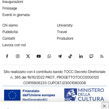
Inaugurazioni
Finissage
Eventi in giornata
Chi siamo
University
Pubblicità
Travel
Contatti
Produzioni
Lavora con noi
Seguici su Facebook
Seguici su Instagram
Seguici su X
Seguici su YouTube
Seguici su WhatsApp
Seguici su Telegram
Seguici su TikTok
Seguici su Link
Seguici su
Segui
Sito realizzato con il contributo bando TOCC Decreto Direttoriale
n. 385 del 19/10/2022 PROT. PROGETTOTOCC0000125
COR15906233 CUPC87J23001080008