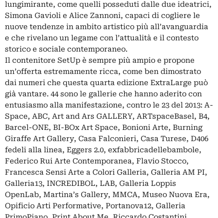
lungimirante, come quelli posseduti dalle due ideatrici,
Simona Gavioli e Alice Zannoni, capaci di cogliere le
nuove tendenze in ambito artistico più all’avanguardia
e che rivelano un legame con l’attualità e il contesto
storico e sociale contemporaneo.
Il contenitore SetUp è sempre più ampio e propone
un’offerta estremamente ricca, come ben dimostrato
dai numeri che questa quarta edizione ExtraLarge può
già vantare. 44 sono le gallerie che hanno aderito con
entusiasmo alla manifestazione, contro le 23 del 2013: A-
Space, ABC, Art and Ars GALLERY, ARTspaceBasel, B4,
Barcel-ONE, BI-BOx Art Space, Bonioni Arte, Burning
Giraffe Art Gallery, Casa Falconieri, Casa Turese, D406
fedeli alla linea, Eggers 2.0, exfabbricadellebambole,
Federico Rui Arte Contemporanea, Flavio Stocco,
Francesca Sensi Arte a Colori Galleria, Galleria AM PI,
Galleria13, INCREDIBOL, LAB, Galleria Loppis
OpenLab, Martina’s Gallery, MMCA, Museo Nuova Era,
Opificio Arti Performative, Portanova12, Galleria
PrimoPiano, Print About Me, Riccardo Costantini