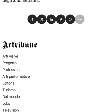
degli anni Settanta.
Condividi su Facebook
Condividi su X
Condividi su LinkedIn
Condividi su Pinterest
Condividi su WhatsApp
Condividi su Email
Artribune
Arti visive
Progetto
Professioni
Arti performative
Editoria
Turismo
Dal mondo
Jobs
Television