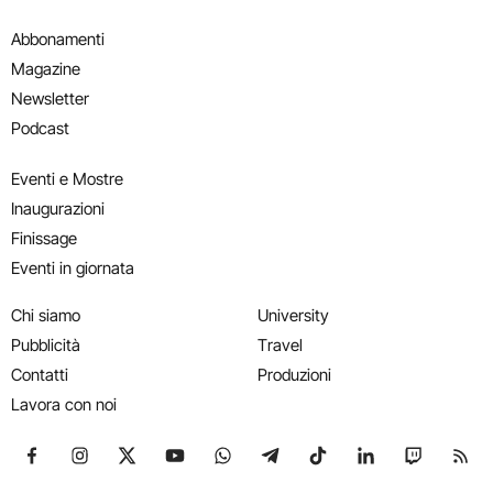
Abbonamenti
Magazine
Newsletter
Podcast
Eventi e Mostre
Inaugurazioni
Finissage
Eventi in giornata
Chi siamo
University
Pubblicità
Travel
Contatti
Produzioni
Lavora con noi
Seguici su Facebook
Seguici su Instagram
Seguici su X
Seguici su YouTube
Seguici su WhatsApp
Seguici su Telegram
Seguici su TikTok
Seguici su Link
Seguici su
Segui