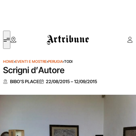
Artribune
HOME
›
EVENTI E MOSTRE
›
PERUGIA
›
TODI
Scrigni d’Autore
BIBO’S PLACE
22/08/2015
–
12/09/2015