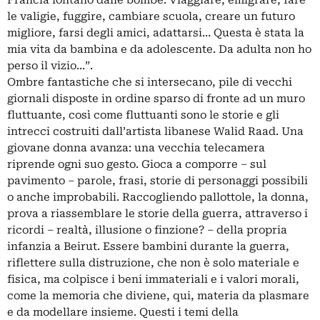
Francia lontano dalle bombe. Viaggiare, emigrare, fare
le valigie, fuggire, cambiare scuola, creare un futuro
migliore, farsi degli amici, adattarsi… Questa è stata la
mia vita da bambina e da adolescente. Da adulta non ho
perso il vizio...”.
Ombre fantastiche che si intersecano, pile di vecchi
giornali disposte in ordine sparso di fronte ad un muro
fluttuante, così come fluttuanti sono le storie e gli
intrecci costruiti dall’artista libanese Walid Raad. Una
giovane donna avanza: una vecchia telecamera
riprende ogni suo gesto. Gioca a comporre – sul
pavimento – parole, frasi, storie di personaggi possibili
o anche improbabili. Raccogliendo pallottole, la donna,
prova a riassemblare le storie della guerra, attraverso i
ricordi – realtà, illusione o finzione? – della propria
infanzia a Beirut. Essere bambini durante la guerra,
riflettere sulla distruzione, che non è solo materiale e
fisica, ma colpisce i beni immateriali e i valori morali,
come la memoria che diviene, qui, materia da plasmare
e da modellare insieme. Questi i temi della