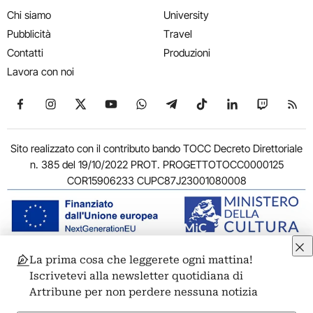
Chi siamo
University
Pubblicità
Travel
Contatti
Produzioni
Lavora con noi
Seguici su Facebook
Seguici su Instagram
Seguici su X
Seguici su YouTube
Seguici su WhatsApp
Seguici su Telegram
Seguici su TikTok
Seguici su Link
Seguici su
Segui
Sito realizzato con il contributo bando TOCC Decreto Direttoriale
n. 385 del 19/10/2022 PROT. PROGETTOTOCC0000125
COR15906233 CUPC87J23001080008
La prima cosa che leggerete ogni mattina!
© 2011-2026 ARTRIBUNE srl – Corso Vittorio Emanuele II, 287 –
Iscrivetevi alla newsletter quotidiana di
00186 Roma - P.I. 11381581005
Artribune per non perdere nessuna notizia
Privacy: Responsabile della protezione dei dati personali
ARTRIBUNE srl – Corso Vittorio Emanuele II, 287 – 00186 Roma