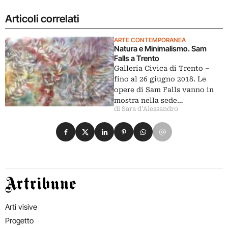
Articoli correlati
ARTE CONTEMPORANEA
Natura e Minimalismo. Sam
Falls a Trento
Galleria Civica di Trento ‒
fino al 26 giugno 2018. Le
opere di Sam Falls vanno in
mostra nella sede…
di Sara d'Alessandro
Condividi su Facebook
Condividi su X
Condividi su LinkedIn
Condividi su Pinterest
Condividi su WhatsApp
Condividi su Email
Artribune
Arti visive
Progetto