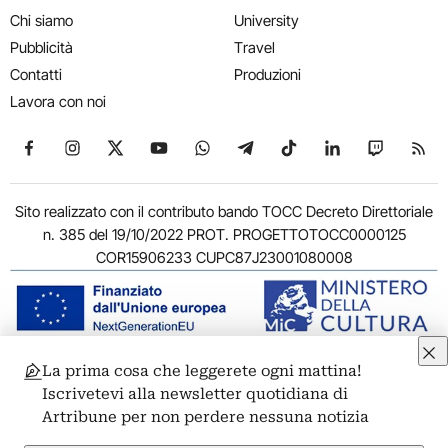
Chi siamo
University
Pubblicità
Travel
Contatti
Produzioni
Lavora con noi
Seguici su Facebook
Seguici su Instagram
Seguici su X
Seguici su YouTube
Seguici su WhatsApp
Seguici su Telegram
Seguici su TikTok
Seguici su Link
Seguici su
Segui
Sito realizzato con il contributo bando TOCC Decreto Direttoriale
n. 385 del 19/10/2022 PROT. PROGETTOTOCC0000125
COR15906233 CUPC87J23001080008
La prima cosa che leggerete ogni mattina!
© 2011-2026 ARTRIBUNE srl – Corso Vittorio Emanuele II, 287 –
Iscrivetevi alla newsletter quotidiana di
00186 Roma - P.I. 11381581005
Artribune per non perdere nessuna notizia
Privacy: Responsabile della protezione dei dati personali
ARTRIBUNE srl – Corso Vittorio Emanuele II, 287 – 00186 Roma