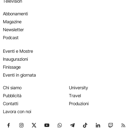
Television
Abbonamenti
Magazine
Newsletter
Podcast
Eventi e Mostre
Inaugurazioni
Finissage
Eventi in giornata
Chi siamo
University
Pubblicità
Travel
Contatti
Produzioni
Lavora con noi
Seguici su Facebook
Seguici su Instagram
Seguici su X
Seguici su YouTube
Seguici su WhatsApp
Seguici su Telegram
Seguici su TikTok
Seguici su Link
Seguici su
Segui