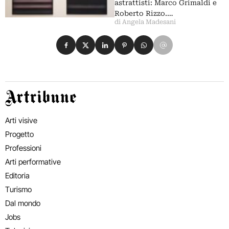
astrattisti: Marco Grimaldi e
Roberto Rizzo.…
di Angela Madesani
Condividi su Facebook
Condividi su X
Condividi su LinkedIn
Condividi su Pinterest
Condividi su WhatsApp
Condividi su Email
Artribune
Arti visive
Progetto
Professioni
Arti performative
Editoria
Turismo
Dal mondo
Jobs