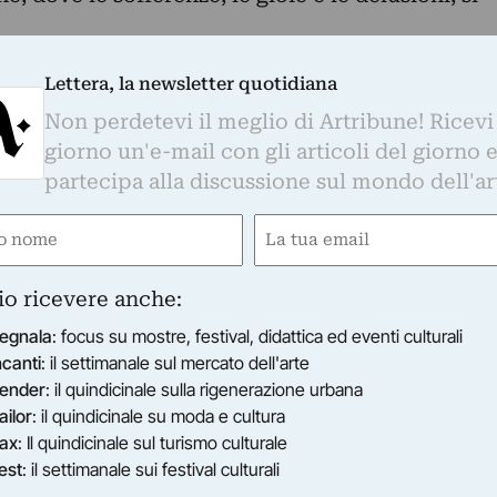
a tre - quattro anni, dal 2006 al 2009. Un lasso di
Lettera, la newsletter quotidiana
 membri della comunità senegalese e dall’altra
Non perdetevi il meglio di Artribune! Ricevi
giorno un'e-mail con gli articoli del giorno 
o e le istituzioni territoriali del XVI Municipio di
partecipa alla discussione sul mondo dell'ar
e
Email
lo e una funzione importante. Una storia minore
gatorio)
(Obbligatorio)
tore è entrato prima come osservatore e poi come
io ricevere anche:
egnala
: focus su mostre, festival, didattica ed eventi culturali
r come l’ha raccontata, aiuti a capire una cosa:
ncanti
: il settimanale sul mercato dell'arte
ender
: il quindicinale sulla rigenerazione urbana
ne e di incontro fra popoli e culture diverse se s
ailor
: il quindicinale su moda e cultura
ax
: Il quindicinale sul turismo culturale
est
: il settimanale sui festival culturali
rsità una fonte di scambio e di ricchezza.