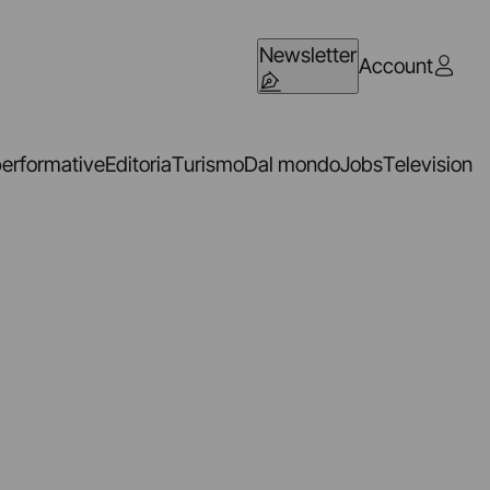
Newsletter
Account
performative
Editoria
Turismo
Dal mondo
Jobs
Television