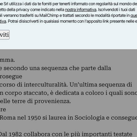
nto della mostra
e Srl utilizza i dati da te forniti per tenerti informato con regolarità sul mondo del
4 fotografie in bianco e nero, di cui 28
petto della privacy come indicato nella
nostra informativa
. Iscrivendoti i tuoi dati
i verranno trasferiti su MailChimp e trattati secondo le modalità riportate in
que
ari a
tiva
. Potrai disiscriverti in qualsiasi momento con l'apposito link presente nelle 
 di dimensioni cm.(35 x 50). Le fotografie sono
viti
oste l’una all’altra simulano lo svolgersi della
amma.
e secondo una sequenza che parte dalla
prosegue
corso di interculturalità. Un’ultima sequenza di
un corpo staccato, è dedicata a coloro i quali son
nelle terre di provenienza.
ore
 Roma nel 1950 si laurea in Sociologia e consegu
l 1982 collabora con le più importanti testate