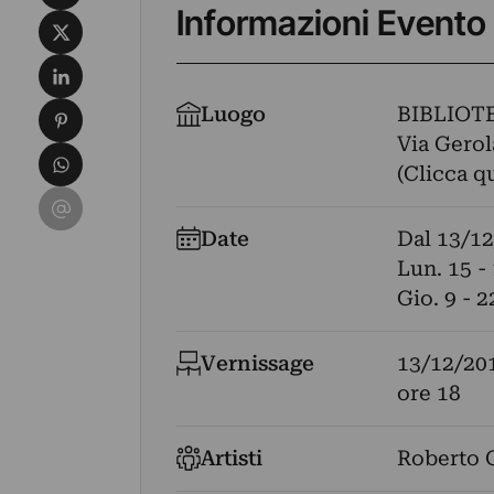
Informazioni Evento
Condividi su X
Condividi su LinkedIn
Condividi su Pinterest
Luogo
BIBLIOT
Via Gerol
Condividi su WhatsApp
(Clicca q
Condividi su Email
Date
Dal
13/12
Lun. 15 - 
Gio. 9 - 
Vernissage
13/12/20
ore 18
Artisti
Roberto C