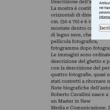
Descrizione dell’allestime
Artribun
La mostra è costituita da 3
nel ris
personal
orizzontali di dimensioni p
informa
cm. (50 x 70) e 6 verticali
Iscri
montate dentro cornici
di legno nere, che giustapp
pellicola fotografica,
fotogramma dopo fotogr
Le immagini sono ordinat
descrizione del ghetto e 
con la descrizione del per
quattro fotografie, quasi 
stati costretti a ritornare 
Note biografiche dell’aut
Roberto Cavallini nasce a
un Master in New
Media e Comunicazione. Da