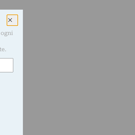
 ogni
e
te.
i