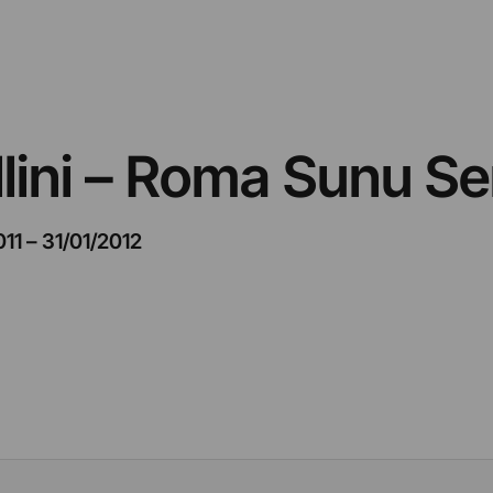
lini – Roma Sunu S
011
–
31/01/2012