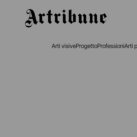
Artribune
Arti visive
Progetto
Professioni
Arti 