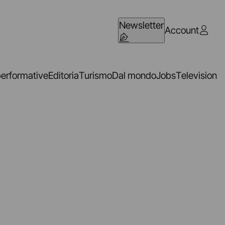
Newsletter
Account
performative
Editoria
Turismo
Dal mondo
Jobs
Television