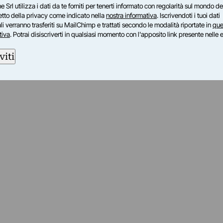
e Srl utilizza i dati da te forniti per tenerti informato con regolarità sul mondo del
petto della privacy come indicato nella
nostra informativa
. Iscrivendoti i tuoi dati
i verranno trasferiti su MailChimp e trattati secondo le modalità riportate in
que
tiva
. Potrai disiscriverti in qualsiasi momento con l'apposito link presente nelle 
viti