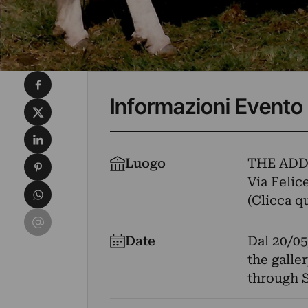
Condividi su Facebook
Informazioni Evento
Condividi su X
Condividi su LinkedIn
Condividi su Pinterest
Luogo
THE ADD
Via Felice
Condividi su WhatsApp
(Clicca q
Condividi su Email
Date
Dal
20/05
the galle
through S