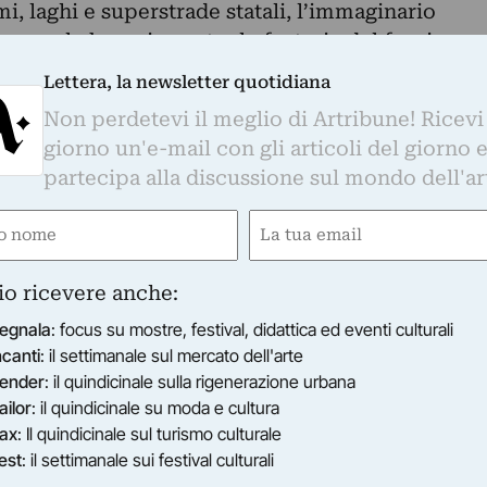
umi, laghi e superstrade statali, l’immaginario
ersonale bovarismo, tra le fantasie del fuori e
Lettera, la newsletter quotidiana
Fiorenzi giocano con la ricorrenza dei segni e
Non perdetevi il meglio di Artribune! Ricevi
ano in questi territori marginali, dove il
giorno un'e-mail con gli articoli del giorno 
ipiega su sé stesso, si stringe e si reinventa,
partecipa alla discussione sul mondo dell'ar
 dove lo sguardo si posa si ritrovano le ossession
ale, quella marginalizzata e riscritta dal
e
Email
colico del rurale e del turismo.
gatorio)
(Obbligatorio)
io ricevere anche:
egnala
: focus su mostre, festival, didattica ed eventi culturali
ncanti
: il settimanale sul mercato dell'arte
ender
: il quindicinale sulla rigenerazione urbana
ailor
: il quindicinale su moda e cultura
ax
: Il quindicinale sul turismo culturale
est
: il settimanale sui festival culturali