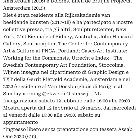
Amsterdam (2016) e Dolores, Ellen de Bruijne Projects,
Amsterdam (2015).
Riet è stata residente alla Rijksakademie van
beeldende kunsten (2017-18) e ha partecipato a mostre
collettive presso, tra gli altri, SculptureCenter, New
York; 21st Biennale of Sidney, Australia; John Hansard
Gallery, Southampton; The Center for Contemporary
Art & Culture at PNCA, Portland; Casco Art Institute:
Working for the Commonsis, Utrecht e Index - The
Swedish Contemporary Art Foundation, Stoccolma.
Wijnen insegna nel dipartimento di Graphic Design e
TXT della Gerrit Rietveld Academie, Amsterdam e nel
2022 è residente al Van Doesburghuis di Parigi e al
Sundaymorning @ekwc di Oisterwijk, NL.
Inaugurazione sabato 12 febbraio dalle 16:00 alle 20:00
Mostra aperta dal 12 febbraio al 19 marzo, dal mercoledì
al venerdì dalle 15:00 alle 19:00, sabato su
appuntamento
*Ingresso libero senza prenotazione con tessera Assab
One 2022 (€10)