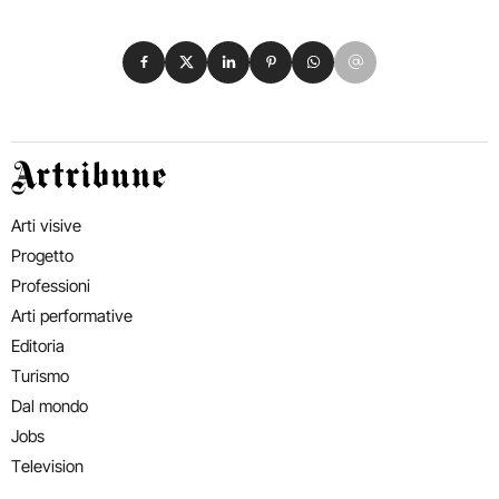
Condividi su Facebook
Condividi su X
Condividi su LinkedIn
Condividi su Pinterest
Condividi su WhatsApp
Condividi su Email
Artribune
Arti visive
Progetto
Professioni
Arti performative
Editoria
Turismo
Dal mondo
Jobs
Television