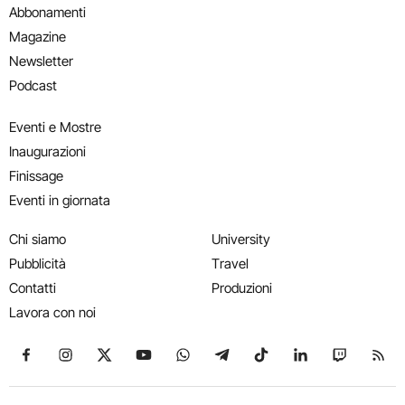
Abbonamenti
Magazine
Newsletter
Podcast
Eventi e Mostre
Inaugurazioni
Finissage
Eventi in giornata
Chi siamo
University
Pubblicità
Travel
Contatti
Produzioni
Lavora con noi
Seguici su Facebook
Seguici su Instagram
Seguici su X
Seguici su YouTube
Seguici su WhatsApp
Seguici su Telegram
Seguici su TikTok
Seguici su Link
Seguici su
Segui