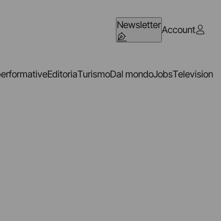
Newsletter
Account
performative
Editoria
Turismo
Dal mondo
Jobs
Television