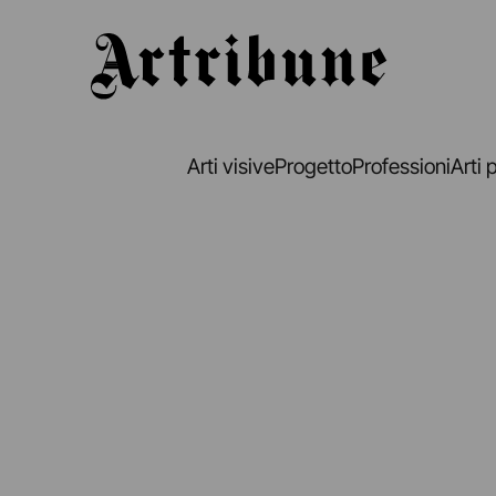
Artribune
Arti visive
Progetto
Professioni
Arti 