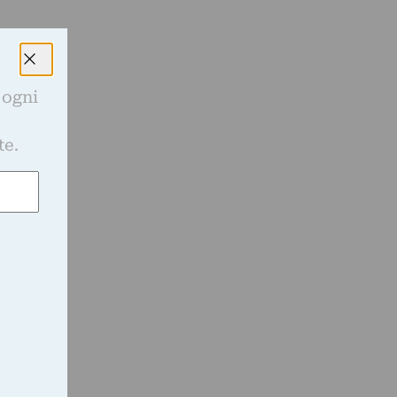
 ogni
e
te.
,