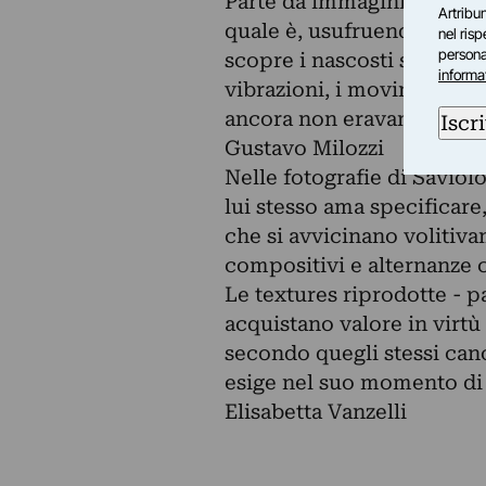
Parte da immagini reali da
Artribun
quale è, usufruendo anche 
nel ris
personal
scopre i nascosti spazi, le
informa
vibrazioni, i movimenti de
ancora non eravamo giunti
Iscri
Gustavo Milozzi
Nelle fotografie di Saviol
lui stesso ama specificare
che si avvicinano volitiva
compositivi e alternanze 
Le textures riprodotte - pa
acquistano valore in virtù
secondo quegli stessi canon
esige nel suo momento di
Elisabetta Vanzelli