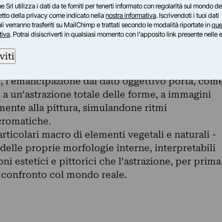
lle quali, da curioso ricercatore e indagatore
e Srl utilizza i dati da te forniti per tenerti informato con regolarità sul mondo del
delle nuove possibilità di ripresa e stampa,
petto della privacy come indicato nella
nostra informativa
. Iscrivendoti i tuoi dati
i verranno trasferiti su MailChimp e trattati secondo le modalità riportate in
que
 insite invisibili cromie con le loro temperature e
tiva
. Potrai disiscriverti in qualsiasi momento con l'apposito link presente nelle 
lle strutture, cogliendo e portando a noi quanto
 a vedere.
viti
o, l’emancipazione dal dato oggettivo porta, com
, a un’astrazione totale delle forme, a immagini
mente alla pittura, simulandone ritmi
cromatiche.
rticolari macro di elementi vegetali e naturali -
 delle proprie morfologie interne, interpretabili
i estetici e pittorici che l’astrazione, per prima
 confronto col mondo reale.