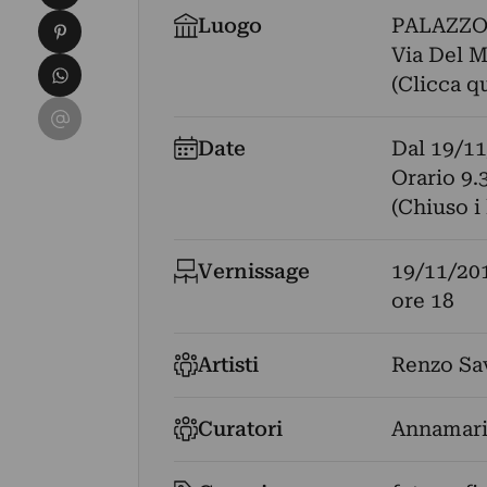
Condividi su Pinterest
Luogo
PALAZZ
Via Del M
Condividi su WhatsApp
(Clicca q
Condividi su Email
Date
Dal
19/11
Orario 9.
(Chiuso i
Vernissage
19/11/20
ore 18
Artisti
Renzo Sa
Curatori
Annamari