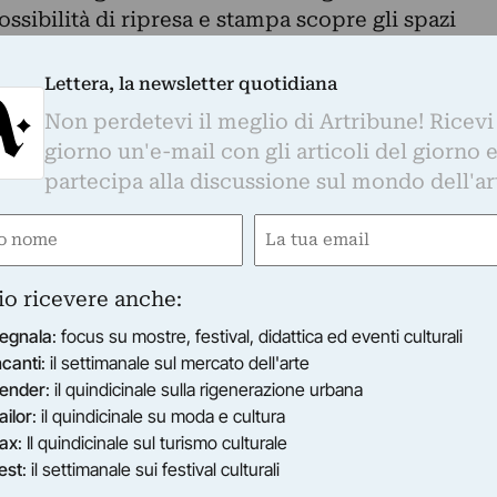
sibilità di ripresa e stampa scopre gli spazi
mie, i movimenti delle strutture, cogliendo e
ora non eravamo giunti a vedere. I punti di
Lettera, la newsletter quotidiana
entazione sono pur sempre delle fotografie di
Non perdetevi il meglio di Artribune! Ricevi
e ad esempio: insalata, bucce d’arancia, fiori… in
giorno un'e-mail con gli articoli del giorno 
bilità del soggetto originario è attuata per mezzo
partecipa alla discussione sul mondo dell'ar
 sua parte e un incremento dei colori attraverso
e
Email
i.
ne sta nel tentativo di creare un genere
ired)
(Required)
’astrazione il suo nuovo linguaggio.
io ricevere anche:
ia Sandonà
egnala
: focus su mostre, festival, didattica ed eventi culturali
fotografie di Renzo Saviolo (che è anche pittore
ncanti
: il settimanale sul mercato dell'arte
 mi hanno riportato alla memoria suoi dipinti, le
ender
: il quindicinale sulla rigenerazione urbana
va realizzato ed esposto oltre trent’anni orsono:
ailor
: il quindicinale su moda e cultura
ere indagano sulla struttura della forma dove
ax
: Il quindicinale sul turismo culturale
 l’ultimo suo limite.
est
: il settimanale sui festival culturali