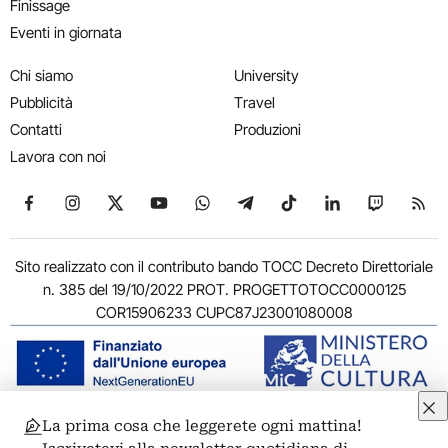
Finissage
Eventi in giornata
Chi siamo
University
Pubblicità
Travel
Contatti
Produzioni
Lavora con noi
Seguici su Facebook
Seguici su Instagram
Seguici su X
Seguici su YouTube
Seguici su WhatsApp
Seguici su Telegram
Seguici su TikTok
Seguici su Link
Seguici su
Segui
Sito realizzato con il contributo bando TOCC Decreto Direttoriale
n. 385 del 19/10/2022 PROT. PROGETTOTOCC0000125
COR15906233 CUPC87J23001080008
La prima cosa che leggerete ogni mattina!
© 2011-2026 ARTRIBUNE srl – Corso Vittorio Emanuele II, 287 –