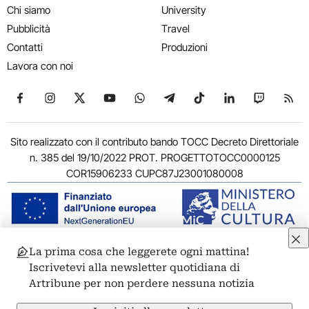
Chi siamo
University
Pubblicità
Travel
Contatti
Produzioni
Lavora con noi
Seguici su Facebook
Seguici su Instagram
Seguici su X
Seguici su YouTube
Seguici su WhatsApp
Seguici su Telegram
Seguici su TikTok
Seguici su Link
Seguici su
Segui
Sito realizzato con il contributo bando TOCC Decreto Direttoriale
n. 385 del 19/10/2022 PROT. PROGETTOTOCC0000125
COR15906233 CUPC87J23001080008
La prima cosa che leggerete ogni mattina!
© 2011-2026 ARTRIBUNE srl – Corso Vittorio Emanuele II, 287 –
Iscrivetevi alla newsletter quotidiana di
00186 Roma - P.I. 11381581005
Artribune per non perdere nessuna notizia
Privacy: Responsabile della protezione dei dati personali
ARTRIBUNE srl – Corso Vittorio Emanuele II, 287 – 00186 Roma