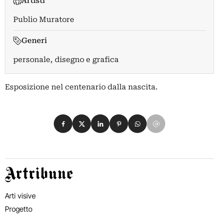
Artisti
Publio Muratore
Generi
personale, disegno e grafica
Esposizione nel centenario dalla nascita.
Condividi su Facebook
Condividi su X
Condividi su LinkedIn
Condividi su Pinterest
Condividi su WhatsApp
Condividi su Email
Artribune
Arti visive
Progetto