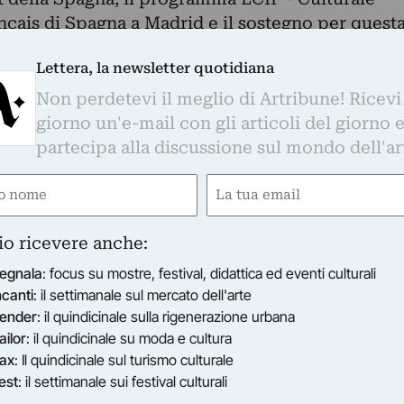
ançais di Spagna a Madrid e il sostegno per quest
il .PROYECTOR FESTIVAL ha ricevuto più di 300
Lettera, la newsletter quotidiana
enti da 26 paesi, mostre in 8 paesi, 20 sedi e
Non perdetevi il meglio di Artribune! Ricevi
giorno un'e-mail con gli articoli del giorno 
l)
partecipa alla discussione sul mondo dell'ar
3’45”
e
Email
ired)
(Required)
many)
io ricevere anche:
’36”
egnala
: focus su mostre, festival, didattica ed eventi culturali
Salicka (Poland)
ncanti
: il settimanale sul mercato dell'arte
ender
: il quindicinale sulla rigenerazione urbana
ailor
: il quindicinale su moda e cultura
way)
ax
: Il quindicinale sul turismo culturale
est
: il settimanale sui festival culturali
Chile)