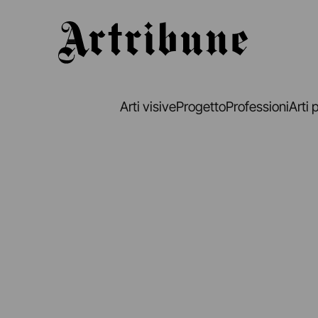
Artribune
Arti visive
Progetto
Professioni
Arti 