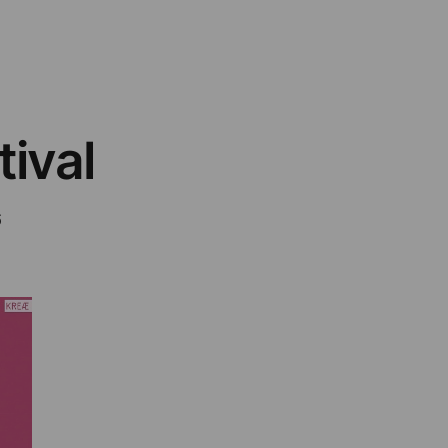
tival
6