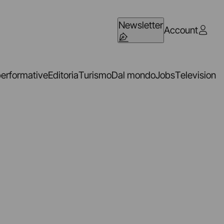
Newsletter
Account
performative
Editoria
Turismo
Dal mondo
Jobs
Television