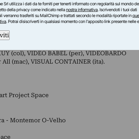
e Srl utilizza i dati da te forniti per tenerti informato con regolarità sul mondo del
petto della privacy come indicato nella
nostra informativa
. Iscrivendoti i tuoi dati
elos) (Spain)
i verranno trasferiti su MailChimp e trattati secondo le modalità riportate in
que
tiva
. Potrai disiscriverti in qualsiasi momento con l'apposito link presente nelle 
viti
r) FUSO (por), INTERFERENCE (hol), LE QUBE -
mar), INSHADOW (por), OKULAR (méx), OODAAQ
IKUY (col), VIDEO BABEL (per), VIDEOBARDO
or All (mac), VISUAL CONTAINER (ita).
oart Project Space
bra - Montemor O-Velho
pace