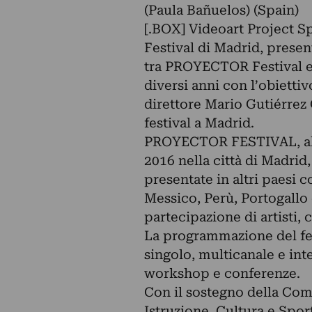
(Paula Bañuelos) (Spain)
[.BOX] Videoart Project 
Festival di Madrid, presen
tra PROYECTOR Festival e
diversi anni con l’obiettivo
direttore Mario Gutiérrez
festival a Madrid.
PROYECTOR FESTIVAL, alla 
2016 nella città di Madrid
presentate in altri paesi 
Messico, Perù, Portogall
partecipazione di artisti, 
La programmazione del fest
singolo, multicanale e int
workshop e conferenze.
Con il sostegno della Comu
Istruzione, Cultura e Spor