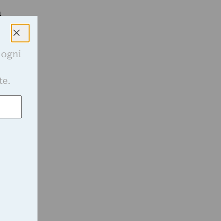
a
 ogni
e
te.