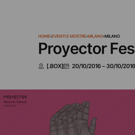
HOME
›
EVENTI E MOSTRE
›
MILANO
›
MILANO
Proyector Fes
[.BOX]
20/10/2016
–
30/10/201