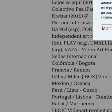
Lejos es aquí (2015) 6’07”
Artribun
nel ris
Colectivo Pez (Paula Bañu
personal
Kretïar (2015) 8’
informa
Partner Internazionali
Iscri
BANG! (esp), FONLAD (po
independent art room (
(fra), PLAY (arg), UMALL
(arg), VAFA - Video Art F
Sedes Internacional
Colómbia / Bogotá
Francia / Rennes
Itália / Milán [.BOX] Vide
México / Oaxaca
Perú / Lima - Cusco
Portugal / Lisboa - Coim
Rabat / Marruecos
[.BOX] Videoart project s