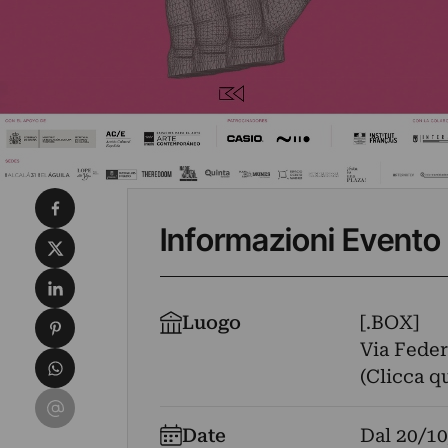
Condividi su Facebook
Informazioni Evento
Condividi su X
Condividi su LinkedIn
Condividi su Pinterest
Luogo
[.BOX]
Via Feder
Condividi su WhatsApp
(Clicca q
Condividi su Email
Date
Dal
20/10