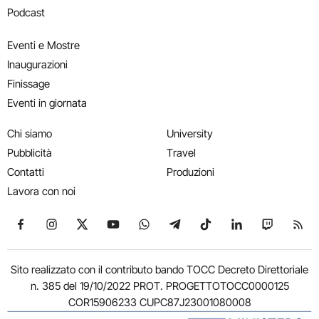
Podcast
Eventi e Mostre
Inaugurazioni
Finissage
Eventi in giornata
Chi siamo
University
Pubblicità
Travel
Contatti
Produzioni
Lavora con noi
Seguici su Facebook
Seguici su Instagram
Seguici su X
Seguici su YouTube
Seguici su WhatsApp
Seguici su Telegram
Seguici su TikTok
Seguici su Link
Seguici su
Segui
Sito realizzato con il contributo bando TOCC Decreto Direttoriale
n. 385 del 19/10/2022 PROT. PROGETTOTOCC0000125
COR15906233 CUPC87J23001080008