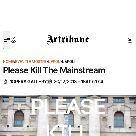
Artribune
HOME
›
EVENTI E MOSTRE
›
NAPOLI
›
NAPOLI
Please Kill The Mainstream
1OPERA GALLERY
20/12/2013
–
18/01/2014