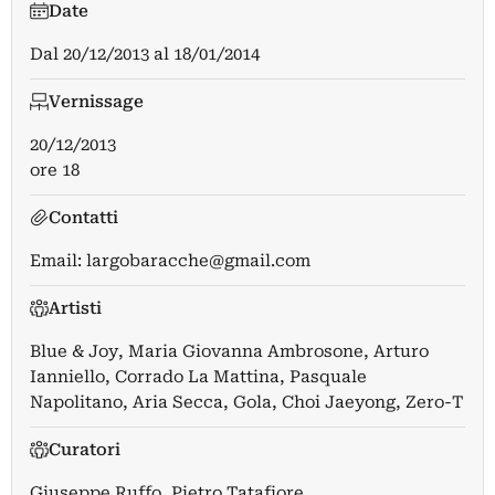
Date
Dal
20/12/2013
al
18/01/2014
Vernissage
20/12/2013
ore 18
Contatti
Email:
largobaracche@gmail.com
Artisti
Blue & Joy
,
Maria Giovanna Ambrosone
,
Arturo
Ianniello
,
Corrado La Mattina
,
Pasquale
Napolitano
,
Aria Secca
,
Gola
,
Choi Jaeyong
,
Zero-T
Curatori
Giuseppe Ruffo
,
Pietro Tatafiore