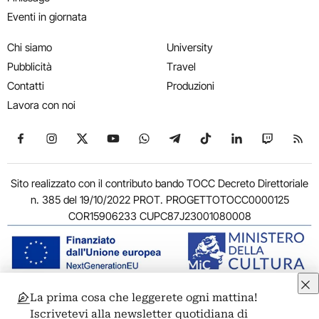
Eventi in giornata
Chi siamo
University
Pubblicità
Travel
Contatti
Produzioni
Lavora con noi
Seguici su Facebook
Seguici su Instagram
Seguici su X
Seguici su YouTube
Seguici su WhatsApp
Seguici su Telegram
Seguici su TikTok
Seguici su Link
Seguici su
Segui
Sito realizzato con il contributo bando TOCC Decreto Direttoriale
n. 385 del 19/10/2022 PROT. PROGETTOTOCC0000125
COR15906233 CUPC87J23001080008
La prima cosa che leggerete ogni mattina!
© 2011-2026 ARTRIBUNE srl – Corso Vittorio Emanuele II, 287 –
Iscrivetevi alla newsletter quotidiana di
00186 Roma - P.I. 11381581005