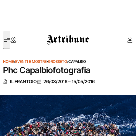
Artribune
HOME
›
EVENTI E MOSTRE
›
GROSSETO
›
CAPALBIO
Phc Capalbiofotografia
IL FRANTOIO
26/03/2016
–
15/05/2016