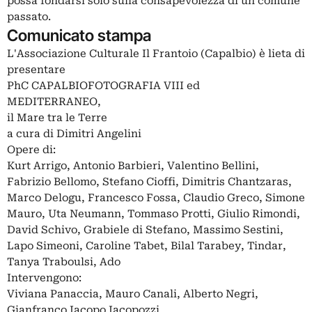
possa fondarsi solo sulla consapevolezza di un comune
passato.
Comunicato stampa
L'Associazione Culturale Il Frantoio (Capalbio) è lieta di
presentare
PhC CAPALBIOFOTOGRAFIA VIII ed
MEDITERRANEO,
il Mare tra le Terre
a cura di Dimitri Angelini
Opere di:
Kurt Arrigo, Antonio Barbieri, Valentino Bellini,
Fabrizio Bellomo, Stefano Cioffi, Dimitris Chantzaras,
Marco Delogu, Francesco Fossa, Claudio Greco, Simone
Mauro, Uta Neumann, Tommaso Protti, Giulio Rimondi,
David Schivo, Grabiele di Stefano, Massimo Sestini,
Lapo Simeoni, Caroline Tabet, Bilal Tarabey, Tindar,
Tanya Traboulsi, Ado
Intervengono:
Viviana Panaccia, Mauro Canali, Alberto Negri,
Gianfranco Iacopo Iacopozzi