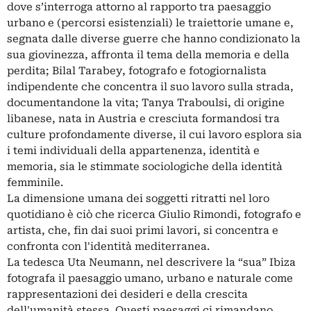
dove s’interroga attorno al rapporto tra paesaggio
urbano e (percorsi esistenziali) le traiettorie umane e,
segnata dalle diverse guerre che hanno condizionato la
sua giovinezza, affronta il tema della memoria e della
perdita; Bilal Tarabey, fotografo e fotogiornalista
indipendente che concentra il suo lavoro sulla strada,
documentandone la vita; Tanya Traboulsi, di origine
libanese, nata in Austria e cresciuta formandosi tra
culture profondamente diverse, il cui lavoro esplora sia
i temi individuali della appartenenza, identità e
memoria, sia le stimmate sociologiche della identità
femminile.
La dimensione umana dei soggetti ritratti nel loro
quotidiano è ciò che ricerca Giulio Rimondi, fotografo e
artista, che, fin dai suoi primi lavori, si concentra e
confronta con l'identità mediterranea.
La tedesca Uta Neumann, nel descrivere la “sua” Ibiza
fotografa il paesaggio umano, urbano e naturale come
rappresentazioni dei desideri e della crescita
dell'umanità stessa. Questi paesaggi ci rimandano