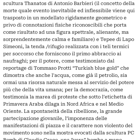
scultura Thanatos di Antonio Barbieri (il concetto della
morte quale evento inevitabile ed inflessibile viene qui
trasposto in un modellato rigidamente geometrico e
privo di connotazioni fisiche riconoscibili che porta
come risultato ad una figura spettrale, alienante, ma
sorprendentemente calma e familiare) e Tepee di Lapo
Simeoni, la tenda /rifugio realizzata con i teli termici
per soccorso che forniscono il primo abbraccio ai
naufraghi; per il potere, come testimoniato dal
reportage di Tommaso Protti “Turkish blue gold” che
dimostra che anche l'acqua, come già il petrolio, sia
ormai una risorsa naturale messa al servizio del potere
più che della vita umana; per la democrazia, come
testimonia la marea di proteste che sotto l’etichetta di
Primavera Araba dilaga in Nord Africa e nel Medio
Oriente. La spontaneità della ribellione, la grande
partecipazione giovanile, l’imponenza delle
manifestazioni di piazza e il carattere non violento del
movimento sono nella mostra evocati dalla scultura PC
Bomb di Claudio Greco, una “vera” bomba a mano