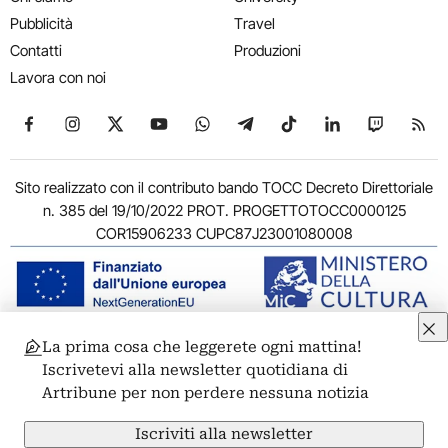
Pubblicità
Travel
Contatti
Produzioni
Lavora con noi
Seguici su Facebook
Seguici su Instagram
Seguici su X
Seguici su YouTube
Seguici su WhatsApp
Seguici su Telegram
Seguici su TikTok
Seguici su Link
Seguici su
Segui
Sito realizzato con il contributo bando TOCC Decreto Direttoriale
n. 385 del 19/10/2022 PROT. PROGETTOTOCC0000125
COR15906233 CUPC87J23001080008
La prima cosa che leggerete ogni mattina!
© 2011-2026 ARTRIBUNE srl – Corso Vittorio Emanuele II, 287 –
Iscrivetevi alla newsletter quotidiana di
00186 Roma - P.I. 11381581005
Artribune per non perdere nessuna notizia
Privacy: Responsabile della protezione dei dati personali
ARTRIBUNE srl – Corso Vittorio Emanuele II, 287 – 00186 Roma
Iscriviti alla newsletter
Termini e condizioni
Privacy Policy
Cookie Policy
Credits