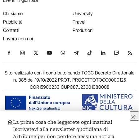
Eventi in giornata
Chi siamo
University
Pubblicità
Travel
Contatti
Produzioni
Lavora con noi
Seguici su Facebook
Seguici su Instagram
Seguici su X
Seguici su YouTube
Seguici su WhatsApp
Seguici su Telegram
Seguici su TikTok
Seguici su Link
Seguici su
Segui
Sito realizzato con il contributo bando TOCC Decreto Direttoriale
n. 385 del 19/10/2022 PROT. PROGETTOTOCC0000125
COR15906233 CUPC87J23001080008
La prima cosa che leggerete ogni mattina!
© 2011-2026 ARTRIBUNE srl – Corso Vittorio Emanuele II, 287 –
Iscrivetevi alla newsletter quotidiana di
00186 Roma - P.I. 11381581005
Artribune per non perdere nessuna notizia
Privacy: Responsabile della protezione dei dati personali