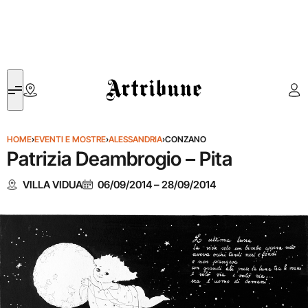
Artribune
HOME
›
EVENTI E MOSTRE
›
ALESSANDRIA
›
CONZANO
Patrizia Deambrogio – Pita
VILLA VIDUA
06/09/2014
–
28/09/2014