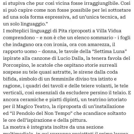
si stupiva che pur così vicina fosse irraggiungibile. Così
si può capire come non fosse possibile per lei sottostare
ad una sola forma espressiva, ad un’unica tecnica, ad
un solo linguaggio.”
I molteplici linguaggi di Pita riproposti a Villa Vidua
comprendono – e non è che un elenco sommario - i fogli
che indagano ora con ironia, ora con amarezza, il
rapporto uomo – donna, le tavole della “Settima Luna”
ispirate alla canzone di Lucio Dalla, la tenera favola del
Porcospino, le scatole che ospitano storie surreali
sospese su tele quasi astratte, le sirene dalla coda
bifida, simbolo di un femminile diviso tra istinto e
ragione, i quadri dei tavoli e delle teiere volanti, le tele
verticali, così essenziali da escludere persino il telaio. E
ancora ceramiche e piatti dipinti, un teatrino istoriato
per il Magico Teatro, la riproposta di un’installazione
ed “il Pendolo del Non Tempo” che scandisce soltanto
le ore dell’ispirazione e della pittura.
La mostra è integrata inoltre da una sezione
multimediale, in cui verranno proiettati il primo lavoro