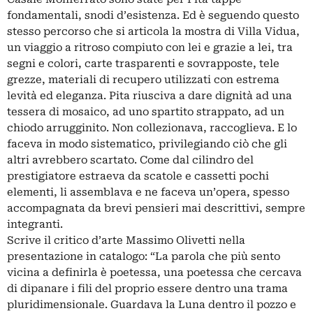
fondamentali, snodi d’esistenza. Ed è seguendo questo
stesso percorso che si articola la mostra di Villa Vidua,
un viaggio a ritroso compiuto con lei e grazie a lei, tra
segni e colori, carte trasparenti e sovrapposte, tele
grezze, materiali di recupero utilizzati con estrema
levità ed eleganza. Pita riusciva a dare dignità ad una
tessera di mosaico, ad uno spartito strappato, ad un
chiodo arrugginito. Non collezionava, raccoglieva. E lo
faceva in modo sistematico, privilegiando ciò che gli
altri avrebbero scartato. Come dal cilindro del
prestigiatore estraeva da scatole e cassetti pochi
elementi, li assemblava e ne faceva un’opera, spesso
accompagnata da brevi pensieri mai descrittivi, sempre
integranti.
Scrive il critico d’arte Massimo Olivetti nella
presentazione in catalogo: “La parola che più sento
vicina a definirla è poetessa, una poetessa che cercava
di dipanare i fili del proprio essere dentro una trama
pluridimensionale. Guardava la Luna dentro il pozzo e