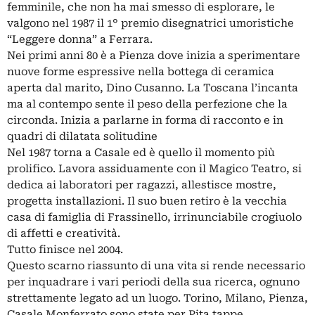
femminile, che non ha mai smesso di esplorare, le
valgono nel 1987 il 1° premio disegnatrici umoristiche
“Leggere donna” a Ferrara.
Nei primi anni 80 è a Pienza dove inizia a sperimentare
nuove forme espressive nella bottega di ceramica
aperta dal marito, Dino Cusanno. La Toscana l’incanta
ma al contempo sente il peso della perfezione che la
circonda. Inizia a parlarne in forma di racconto e in
quadri di dilatata solitudine
Nel 1987 torna a Casale ed è quello il momento più
prolifico. Lavora assiduamente con il Magico Teatro, si
dedica ai laboratori per ragazzi, allestisce mostre,
progetta installazioni. Il suo buen retiro è la vecchia
casa di famiglia di Frassinello, irrinunciabile crogiuolo
di affetti e creatività.
Tutto finisce nel 2004.
Questo scarno riassunto di una vita si rende necessario
per inquadrare i vari periodi della sua ricerca, ognuno
strettamente legato ad un luogo. Torino, Milano, Pienza,
Casale Monferrato sono state per Pita tappe