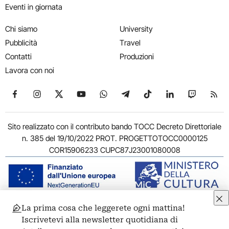
Eventi in giornata
Chi siamo
University
Pubblicità
Travel
Contatti
Produzioni
Lavora con noi
Seguici su Facebook
Seguici su Instagram
Seguici su X
Seguici su YouTube
Seguici su WhatsApp
Seguici su Telegram
Seguici su TikTok
Seguici su Link
Seguici su
Segui
Sito realizzato con il contributo bando TOCC Decreto Direttoriale
n. 385 del 19/10/2022 PROT. PROGETTOTOCC0000125
COR15906233 CUPC87J23001080008
La prima cosa che leggerete ogni mattina!
© 2011-2026 ARTRIBUNE srl – Corso Vittorio Emanuele II, 287 –
Iscrivetevi alla newsletter quotidiana di
00186 Roma - P.I. 11381581005