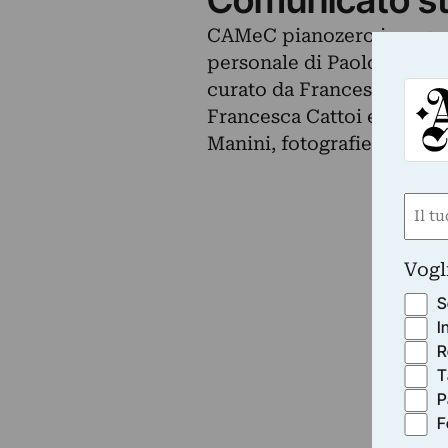
CAMeC pianozero inaugur
personale di Paolo Icaro.
curato da Francesca Catto
Francesca Cattoi e Lara Co
Manini, fotografie Michele
Nom
(Obbli
Nome
Vogl
S
I
R
T
P
F