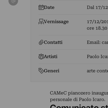
Date
Dal
17/12
Vernissage
17/12/20
ore 18.30
Contatti
Email:
ca
Artisti
Paolo Ica
Generi
arte con
CAMeC pianozero inaugur
personale di Paolo Icaro.
Comunicato s