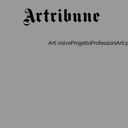
Artribune
Arti visive
Progetto
Professioni
Arti 