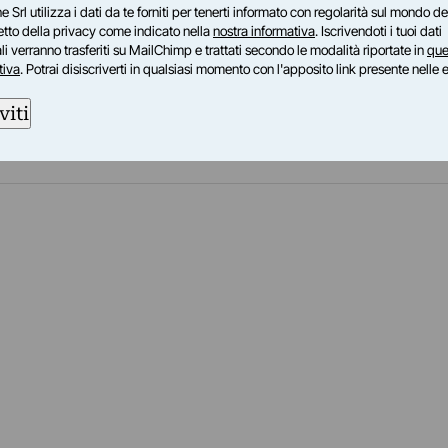
e Srl utilizza i dati da te forniti per tenerti informato con regolarità sul mondo del
petto della privacy come indicato nella
nostra informativa
. Iscrivendoti i tuoi dati
i verranno trasferiti su MailChimp e trattati secondo le modalità riportate in
que
tiva
. Potrai disiscriverti in qualsiasi momento con l'apposito link presente nelle 
viti