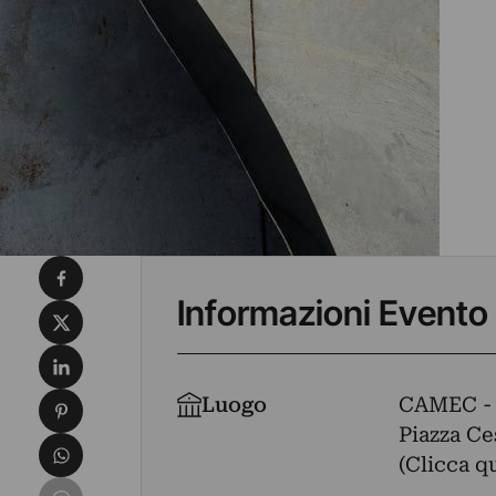
Condividi su Facebook
Informazioni Evento
Condividi su X
Condividi su LinkedIn
Condividi su Pinterest
Luogo
CAMEC -
Piazza Ces
Condividi su WhatsApp
(Clicca q
Condividi su Email