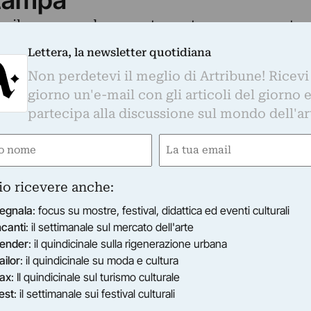
a il suo secondo appuntamento con una mostra
 La mostra viene accompagnata da un catalogo
Lettera, la newsletter quotidiana
i, Mario Commone e Lara Conte, con testi di
Non perdetevi il meglio di Artribune! Ricevi
nte, progetto grafico Alfio Antognetti e Marta
giorno un'e-mail con gli articoli del giorno 
 Sereni e Beatrice Barbuio.
partecipa alla discussione sul mondo dell'ar
e
Email
gatorio)
(Obbligatorio)
io ricevere anche:
egnala
: focus su mostre, festival, didattica ed eventi culturali
ncanti
: il settimanale sul mercato dell'arte
ender
: il quindicinale sulla rigenerazione urbana
ailor
: il quindicinale su moda e cultura
ax
: Il quindicinale sul turismo culturale
est
: il settimanale sui festival culturali