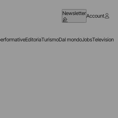
Newsletter
Account
performative
Editoria
Turismo
Dal mondo
Jobs
Television