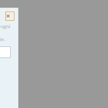
 ogni
e
te.