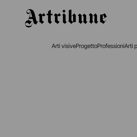
Artribune
Arti visive
Progetto
Professioni
Arti 