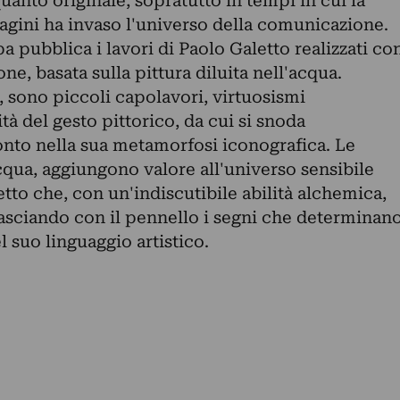
uanto originale, sopratutto in tempi in cui la
agini ha invaso l'universo della comunicazione.
pubblica i lavori di Paolo Galetto realizzati co
ne, basata sulla pittura diluita nell'acqua.
ta, sono piccoli capolavori, virtuosismi
tà del gesto pittorico, da cui si snoda
onto nella sua metamorfosi iconografica. Le
cqua, aggiungono valore all'universo sensibile
tto che, con un'indiscutibile abilità alchemica,
lasciando con il pennello i segni che determinan
 suo linguaggio artistico.