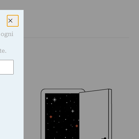
 ogni
e
te.