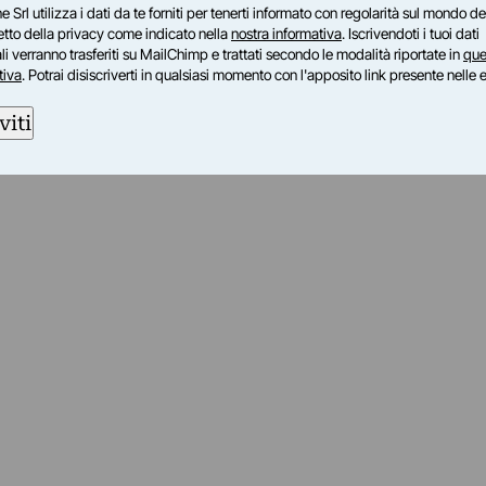
e Srl utilizza i dati da te forniti per tenerti informato con regolarità sul mondo del
petto della privacy come indicato nella
nostra informativa
. Iscrivendoti i tuoi dati
i verranno trasferiti su MailChimp e trattati secondo le modalità riportate in
que
tiva
. Potrai disiscriverti in qualsiasi momento con l'apposito link presente nelle 
viti