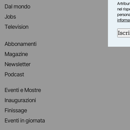
Artribun
Dal mondo
nel ris
personal
Jobs
informa
Television
Iscri
Abbonamenti
Magazine
Newsletter
Podcast
Eventi e Mostre
Inaugurazioni
Finissage
Eventi in giornata