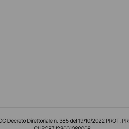
am
ok
inkedIn
su Twitch
ci su Rss
o TOCC Decreto Direttoriale n. 385 del 19/10/2022 
CUPC87J23001080008