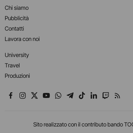
Chi siamo
Pubblicità
Contatti
Lavora con noi
University
Travel
Produzioni
Seguici su Facebook
Seguici su Instagram
Seguici su X
Seguici su YouTube
Seguici su WhatsApp
Seguici su Telegr
Seguici su TikT
Seguici su L
Seguici 
Segui
Sito realizzato con il contributo band