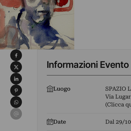
Condividi su Facebook
Informazioni Evento
Condividi su X
Condividi su LinkedIn
Condividi su Pinterest
Luogo
SPAZIO 
Via Lugar
Condividi su WhatsApp
(Clicca q
Condividi su Email
Date
Dal
29/10