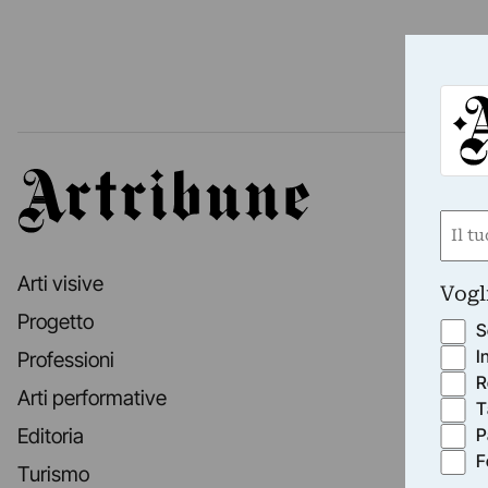
Artribune
Nom
(Obbli
Nome
Arti visive
Vogl
Progetto
S
I
Professioni
R
Arti performative
T
P
Editoria
F
Turismo