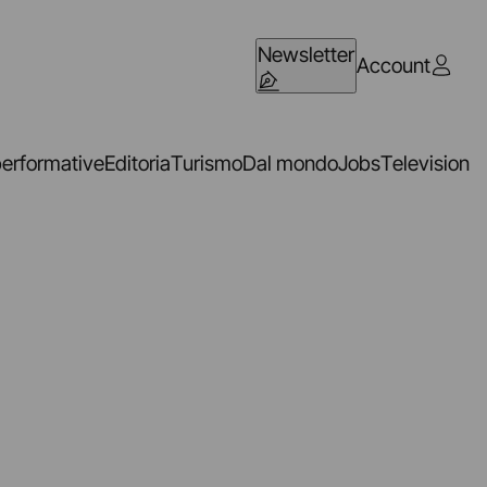
Newsletter
Account
performative
Editoria
Turismo
Dal mondo
Jobs
Television