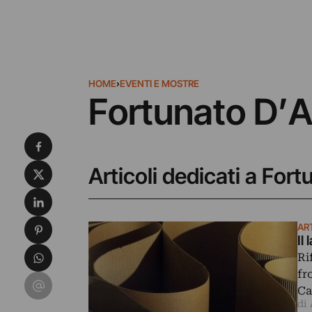
HOME
›
EVENTI E MOSTRE
Fortunato D’
Condividi su Facebook
Condividi su X
Articoli dedicati a For
Condividi su LinkedIn
Condividi su Pinterest
AR
Il
Condividi su WhatsApp
Ri
fr
Condividi su Email
Ca
di