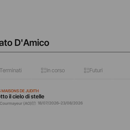
nato D'Amico
Terminati
In corso
Futuri
S MAISONS DE JUDITH
tto il cielo di stelle
18/07/2026
–
23/08/2026
Courmayeur (AO)