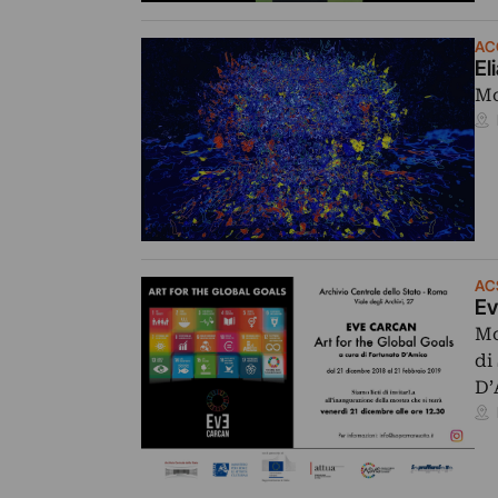
AC
El
Mo
AC
Ev
Mo
di
D’