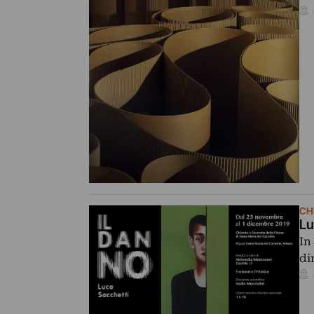
CH
Lu
In
di