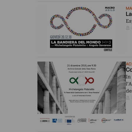
MA
La
Es
AC
Co
In
l’
de