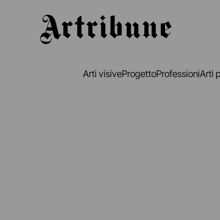
Artribune
Arti visive
Progetto
Professioni
Arti 