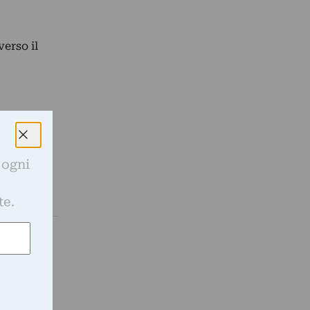
erso il
 ogni
e
te.
ei di