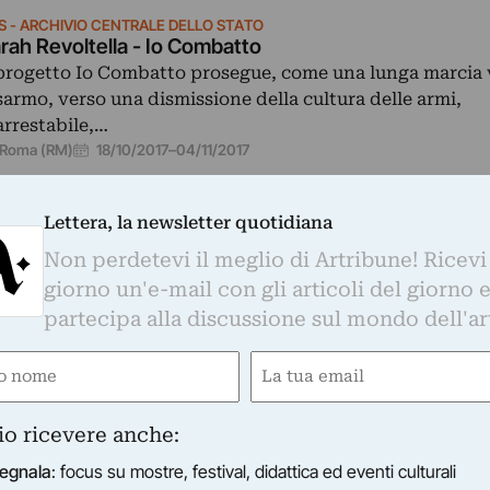
S - ARCHIVIO CENTRALE DELLO STATO
rah Revoltella - Io Combatto
 progetto Io Combatto prosegue, come una lunga marcia v
sarmo, verso una dismissione della cultura delle armi,
arrestabile,…
18/10/2017
–
04/11/2017
Roma (RM)
Lettera, la newsletter quotidiana
Non perdetevi il meglio di Artribune! Ricevi
giorno un'e-mail con gli articoli del giorno 
partecipa alla discussione sul mondo dell'ar
e
Email
SEI DI NERVI - GALLERIA D'ARTE MODERNA
ura Zeni - Passworld
ired)
(Required)
 Galleria d’Arte Moderna di Genova, uno dei quattro Mus
io ricevere anche:
rvi, ospita la personale “Laura Zeni. Passworld” a cura…
12/11/2016
–
12/02/2017
Genova (GE)
egnala
: focus su mostre, festival, didattica ed eventi culturali