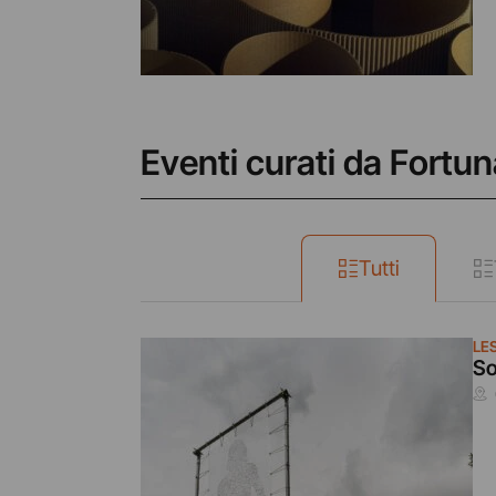
Eventi curati da Fortu
Tutti
LE
So