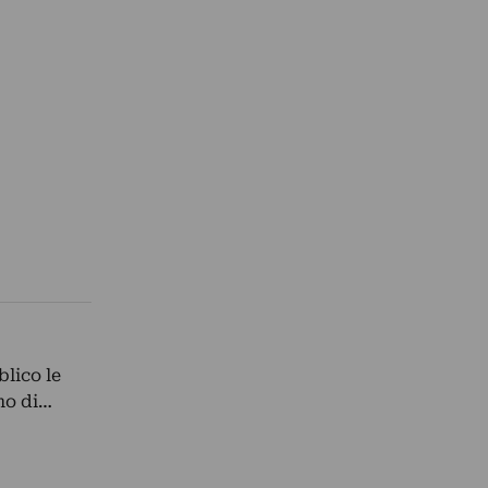
blico le
mo di…