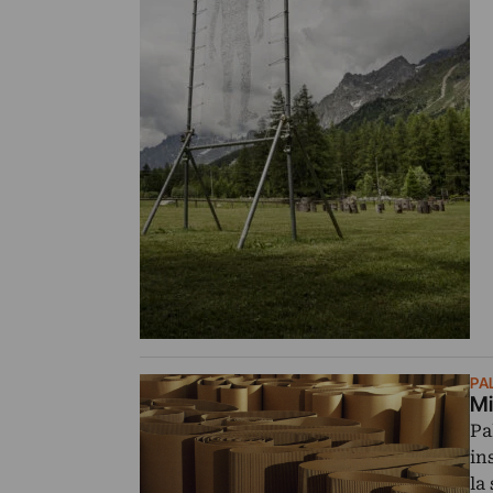
PA
Mi
Pa
in
la