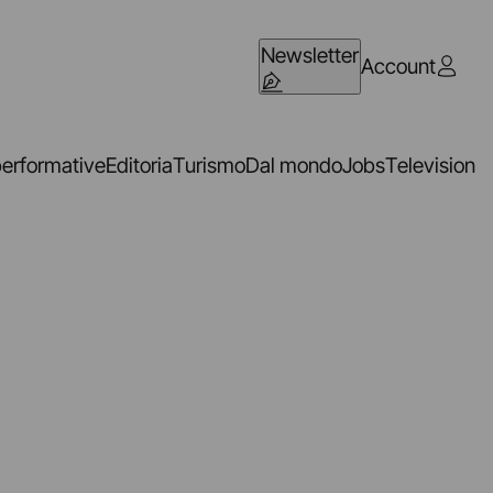
Newsletter
Account
performative
Editoria
Turismo
Dal mondo
Jobs
Television