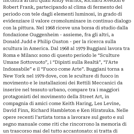
Incontra artisti quali Andy Warhol, Richard Avedon e
Robert Frank, partecipando al clima di fermento del
periodo con tele dagli elementi luminosi, in grado di
evidenziare il valore cromoluminare in continuo dialogo
con la pittura. Nel 1968 riceve una borsa di studio dalla
fondazione Guggenheim - assieme, fra gli altri, a
Donald Judd e Philip Guston - per la ricerca sulla
scultura in America. Dal 1968 al 1979 Buggiani lavora tra
Roma e Milano: sono di questo periodo le “Sculture
Umane Sottovuoto”, i “Dipinti sulla Realtà”, “l’Arte
Indossabile” e il “Fuoco come Arte”. Buggiani torna a
New York nel 1979 dove, con le sculture di fuoco in
movimento e le installazioni dei Rettili Meccanici da
inserire nel tessuto urbano, compare tra i maggiori
protagonisti del movimento della Street Art, in
compagnia di amici come Keith Haring, Les Levine,
David Finn, Richard Hambleton e Ken Hiratsuka. Nelle
opere recenti l’artista torna a lavorare sul gesto e sul
segno manuale come riti che rincorrono la memoria di
un trascorso mai del tutto accantonato: si tratta di