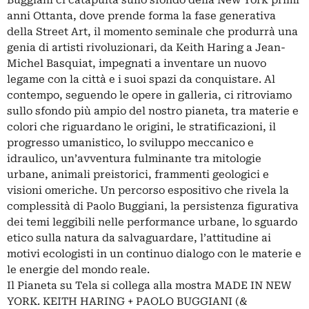
Buggiani ci catapulta sullo sfondo della New York primi
anni Ottanta, dove prende forma la fase generativa
della Street Art, il momento seminale che produrrà una
genia di artisti rivoluzionari, da Keith Haring a Jean-
Michel Basquiat, impegnati a inventare un nuovo
legame con la città e i suoi spazi da conquistare. Al
contempo, seguendo le opere in galleria, ci ritroviamo
sullo sfondo più ampio del nostro pianeta, tra materie e
colori che riguardano le origini, le stratificazioni, il
progresso umanistico, lo sviluppo meccanico e
idraulico, un’avventura fulminante tra mitologie
urbane, animali preistorici, frammenti geologici e
visioni omeriche. Un percorso espositivo che rivela la
complessità di Paolo Buggiani, la persistenza figurativa
dei temi leggibili nelle performance urbane, lo sguardo
etico sulla natura da salvaguardare, l’attitudine ai
motivi ecologisti in un continuo dialogo con le materie e
le energie del mondo reale.
Il Pianeta su Tela si collega alla mostra MADE IN NEW
YORK. KEITH HARING + PAOLO BUGGIANI (&