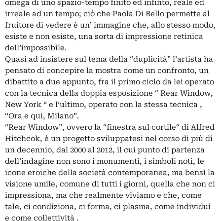
omega di uno spazio-tempo finito ed infinto, reale ed
irreale ad un tempo; ciò che Paola Di Bello permette al
fruitore di vedere è un’ immagine che, allo stesso modo,
esiste e non esiste, una sorta di impressione retinica
dell’impossibile.
Quasi ad insistere sul tema della “duplicità” l’artista ha
pensato di concepire la mostra come un confronto, un
dibattito a due appunto, fra il primo ciclo da lei operato
con la tecnica della doppia esposizione “ Rear Window,
New York “ e l’ultimo, operato con la stessa tecnica ,
“Ora e qui, Milano”.
“Rear Window”, ovvero la “finestra sul cortile“ di Alfred
Hitchcok, è un progetto sviluppatesi nel corso di più di
un decennio, dal 2000 al 2012, il cui punto di partenza
dell’indagine non sono i monumenti, i simboli noti, le
icone eroiche della società contemporanea, ma bensì la
visione umile, comune di tutti i giorni, quella che non ci
impressiona, ma che realmente viviamo e che, come
tale, ci condiziona, ci forma, ci plasma, come individui
e come collettività .