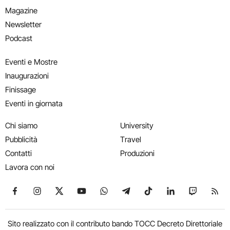
Magazine
Newsletter
Podcast
Eventi e Mostre
Inaugurazioni
Finissage
Eventi in giornata
Chi siamo
University
Pubblicità
Travel
Contatti
Produzioni
Lavora con noi
Seguici su Facebook
Seguici su Instagram
Seguici su X
Seguici su YouTube
Seguici su WhatsApp
Seguici su Telegram
Seguici su TikTok
Seguici su Link
Seguici su
Segui
Sito realizzato con il contributo bando TOCC Decreto Direttoriale