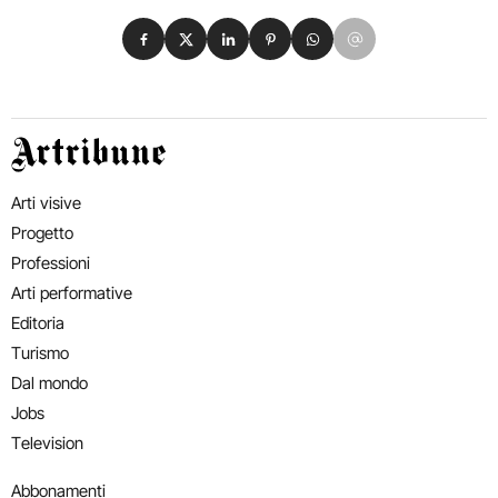
Condividi su Facebook
Condividi su X
Condividi su LinkedIn
Condividi su Pinterest
Condividi su WhatsApp
Condividi su Email
Artribune
Arti visive
Progetto
Professioni
Arti performative
Editoria
Turismo
Dal mondo
Jobs
Television
Abbonamenti