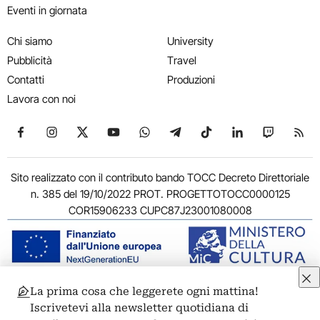
Eventi in giornata
Chi siamo
University
Pubblicità
Travel
Contatti
Produzioni
Lavora con noi
Seguici su Facebook
Seguici su Instagram
Seguici su X
Seguici su YouTube
Seguici su WhatsApp
Seguici su Telegram
Seguici su TikTok
Seguici su Link
Seguici su
Segui
Sito realizzato con il contributo bando TOCC Decreto Direttoriale
n. 385 del 19/10/2022 PROT. PROGETTOTOCC0000125
COR15906233 CUPC87J23001080008
La prima cosa che leggerete ogni mattina!
© 2011-2026 ARTRIBUNE srl – Corso Vittorio Emanuele II, 287 –
Iscrivetevi alla newsletter quotidiana di
00186 Roma - P.I. 11381581005