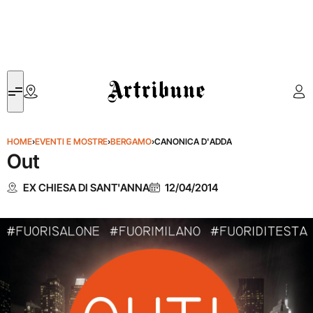
Artribune
HOME
›
EVENTI E MOSTRE
›
BERGAMO
›
CANONICA D'ADDA
Out
EX CHIESA DI SANT'ANNA
12/04/2014