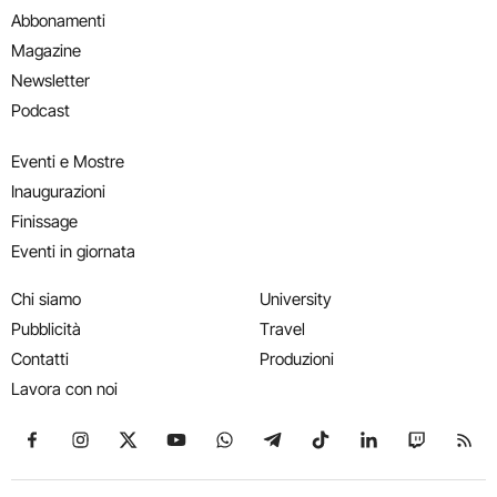
Abbonamenti
Magazine
Newsletter
Podcast
Eventi e Mostre
Inaugurazioni
Finissage
Eventi in giornata
Chi siamo
University
Pubblicità
Travel
Contatti
Produzioni
Lavora con noi
Seguici su Facebook
Seguici su Instagram
Seguici su X
Seguici su YouTube
Seguici su WhatsApp
Seguici su Telegram
Seguici su TikTok
Seguici su Link
Seguici su
Segui