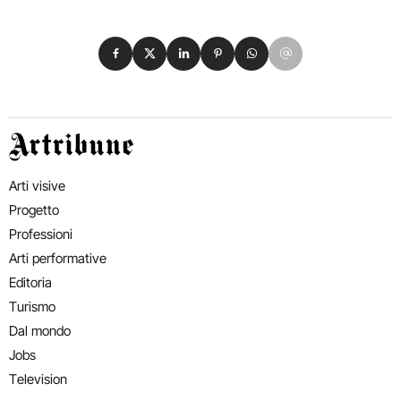
Condividi su Facebook
Condividi su X
Condividi su LinkedIn
Condividi su Pinterest
Condividi su WhatsApp
Condividi su Email
Artribune
Arti visive
Progetto
Professioni
Arti performative
Editoria
Turismo
Dal mondo
Jobs
Television