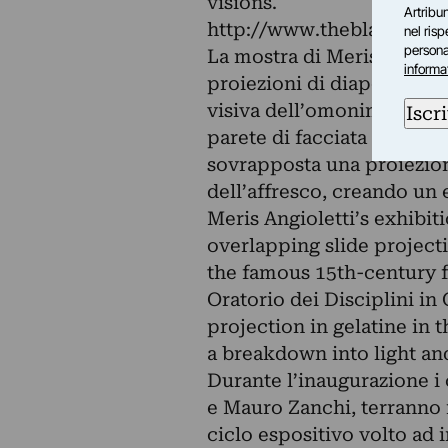
visions.
Artribun
http://www.theblank.it
nel ris
personal
La mostra di Meris Angio
informa
proiezioni di diapositive 
visiva dell’omonimo e cele
Iscri
parete di facciata dell’Or
sovrapposta una proiezione
dell’affresco, creando un 
Meris Angioletti’s exhib
overlapping slide projecti
the famous 15th-century f
Oratorio dei Disciplini in
projection in gelatine in t
a breakdown into light an
Durante l’inaugurazione i
e Mauro Zanchi, terranno i
ciclo espositivo volto ad 