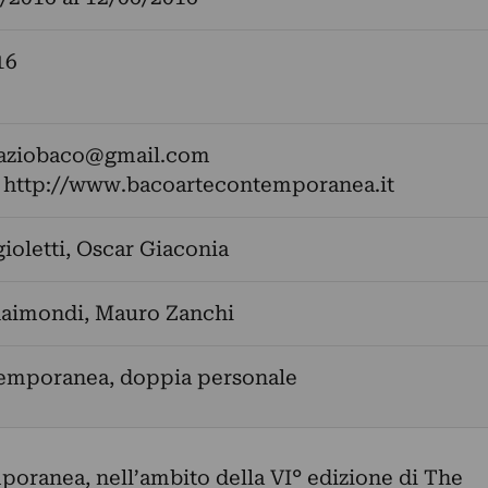
16
aziobaco@gmail.com
:
http://www.bacoartecontemporanea.it
ioletti
,
Oscar Giaconia
Raimondi
,
Mauro Zanchi
temporanea, doppia personale
ranea, nell’ambito della VI° edizione di The