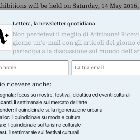
hibitions will be held on Saturday, 14 May 2016,
 Palazzo della Misericordia in Via Arena 9, in the
Lettera, la newsletter quotidiana
onale in un’istituzione italiana dedicata a
Non perdetevi il meglio di Artribune! Ricevi
ta come un ibrido tra un fondale marino, un
giorno un'e-mail con gli articoli del giorno 
o e il dispiegamento di una vela nautica. Il
partecipa alla discussione sul mondo dell'ar
car Giaconia È la pittura come macchina trita
e
Email
a decostruzione di una sala d’attesa, ora set
a di un capitano e di altri impostori. Camera
gatorio)
(Obbligatorio)
e visioni.
io ricevere anche:
o exhibition devoted to Oscar Giaconia by an
egnala
: focus su mostre, festival, didattica ed eventi culturali
cross between a seabed, a cinematographic chroma
ncanti
: il settimanale sul mercato dell'arte
Painting as a language-crushing machine is
ender
: il quindicinale sulla rigenerazione urbana
earch. GREEN ROOM is the deconstruction of a
ailor
: il quindicinale su moda e cultura
t in some cases and in others the room for a
ax
: Il quindicinale sul turismo culturale
s. It is an air chamber and an incubator of other
est
: il settimanale sui festival culturali