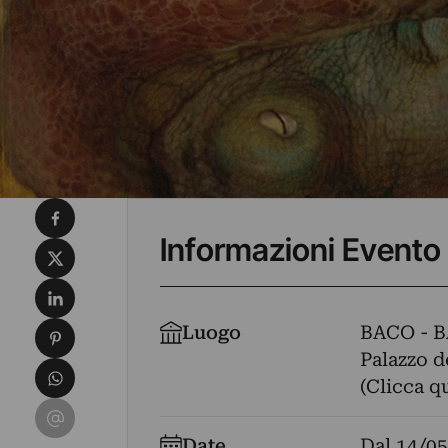
Condividi su Facebook
Informazioni Evento
Condividi su X
Condividi su LinkedIn
Condividi su Pinterest
Luogo
BACO - 
Palazzo de
Condividi su WhatsApp
(Clicca q
Condividi su Email
Date
Dal
14/05