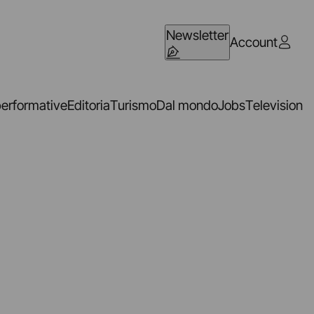
Newsletter
Account
performative
Editoria
Turismo
Dal mondo
Jobs
Television