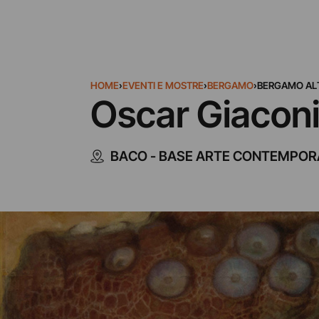
HOME
›
EVENTI E MOSTRE
›
BERGAMO
›
BERGAMO AL
Oscar Giaconia
BACO - BASE ARTE CONTEMPO