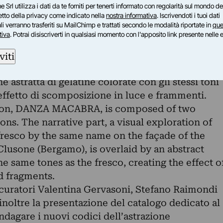
e Srl utilizza i dati da te forniti per tenerti informato con regolarità sul mondo del
petto della privacy come indicato nella
nostra informativa
. Iscrivendoti i tuoi dati
i verranno trasferiti su MailChimp e trattati secondo le modalità riportate in
que
letti, DANZA MACABRA, si compone di due
tiva
. Potrai disiscriverti in qualsiasi momento con l'apposito link presente nelle 
sovrapposte. Alla parte narrativa, un’esplorazion
bre affresco del XV secolo collocato sulla
viti
atorio dei Disciplini di Clusone (Bergamo), viene
 astratta di gelatine colorate con gli stessi toni
effetto di scomposizione in luce e frammenti.
ition, DANZA MACABRA, is composed of two
ons. The narrative part, a visual exploration of
resco by the same name on the façade of the
 Clusone (Bergamo), is overlaid by an abstract
he same tones as the fresco, creating the effect o
d fragments.
 curatori Valentina Gervasoni, Stefano Raimondi
noltre la presentazione del catalogo dedicato al
indagare i nuovi codici dell’astrazione