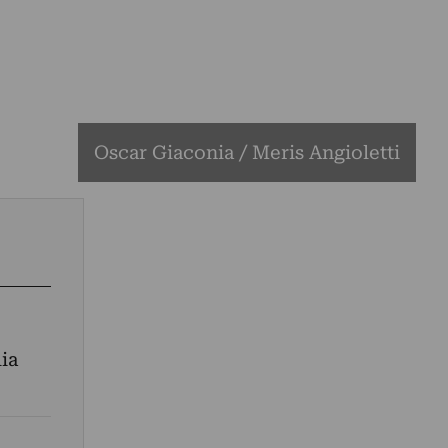
Oscar Giaconia / Meris Angioletti
lia