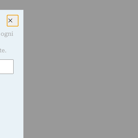
 ogni
e
te.