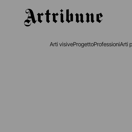
Artribune
Arti visive
Progetto
Professioni
Arti 