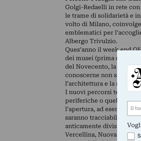
Golgi-Redaelli in rete con 
le trame di solidarietà e i
volto di Milano, coinvolg
emblematici per l’accoglie
Albergo Trivulzio.
Ques’anno il week end OHM
dei musei (prima domenica 
del Novecento, la GAM, P
conoscerne non solo la c
l’architettura e la storia de
I nuovi percorsi tematici,
periferiche o quello che m
Nom
l’apertura, ad esempio, del
(Obbli
saranno tracciabili in cias
Nome
Vogl
anticamente divisa – Sesti
Vercellina, Nuova e Comas
S