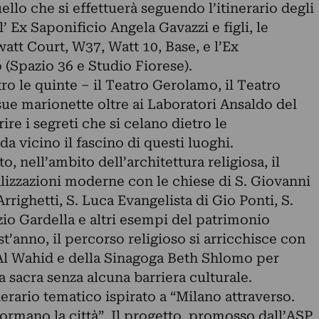
llo che si effettuerà seguendo l’itinerario degli
i l’ Ex Saponificio Angela Gavazzi e figli, le
watt Court, W37, Watt 10, Base, e l’Ex
(Spazio 36 e Studio Fiorese).
etro le quinte – il Teatro Gerolamo, il Teatro
e sue marionette oltre ai Laboratori Ansaldo del
ire i segreti che si celano dietro le
a vicino il fascino di questi luoghi.
 nell’ambito dell’architettura religiosa, il
lizzazioni moderne con le chiese di S. Giovanni
rrighetti, S. Luca Evangelista di Gio Ponti, S.
zio Gardella e altri esempi del patrimonio
t’anno, il percorso religioso si arricchisce con
Al Wahid e della Sinagoga Beth Shlomo per
a sacra senza alcuna barriera culturale.
inerario tematico ispirato a “Milano attraverso.
ormano la città”. Il progetto, promosso dall’ASP