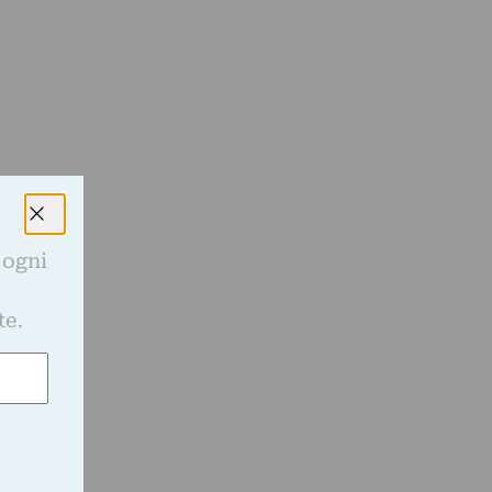
 ogni
e
te.