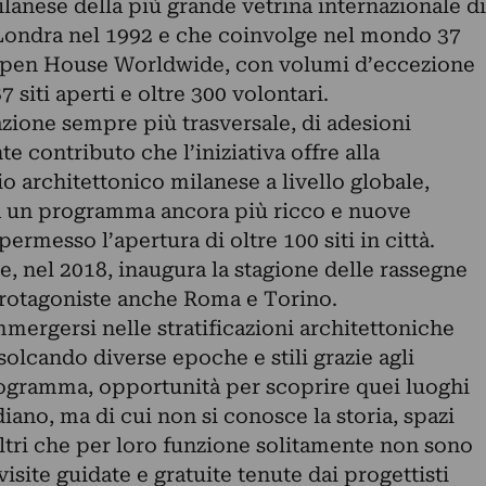
ilanese della più grande vetrina internazionale di
a Londra nel 1992 e che coinvolge nel mondo 37
o Open House Worldwide, con volumi d’eccezione
87 siti aperti e oltre 300 volontari.
zione sempre più trasversale, di adesioni
e contributo che l’iniziativa offre alla
 architettonico milanese a livello globale,
 un programma ancora più ricco e nuove
rmesso l’apertura di oltre 100 siti in città.
, nel 2018, inaugura la stagione delle rassegne
protagoniste anche Roma e Torino.
mergersi nelle stratificazioni architettoniche
olcando diverse epoche e stili grazie agli
programma, opportunità per scoprire quei luoghi
iano, ma di cui non si conosce la storia, spazi
e altri che per loro funzione solitamente non sono
e visite guidate e gratuite tenute dai progettisti