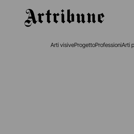
Artribune
Arti visive
Progetto
Professioni
Arti 