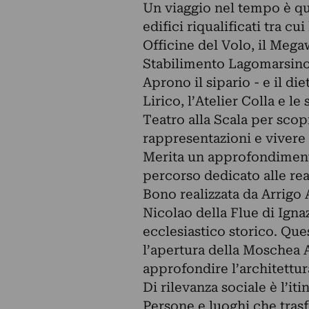
Un viaggio nel tempo è que
edifici riqualificati tra cu
Officine del Volo, il Mega
Stabilimento Lagomarsino 
Aprono il sipario - e il di
Lirico, l’Atelier Colla e l
Teatro alla Scala per scopr
rappresentazioni e vivere d
Merita un approfondimento,
percorso dedicato alle rea
Bono realizzata da Arrigo A
Nicolao della Flue di Igna
ecclesiastico storico. Ques
l’apertura della Moschea 
approfondire l’architettur
Di rilevanza sociale è l’it
Persone e luoghi che trasf