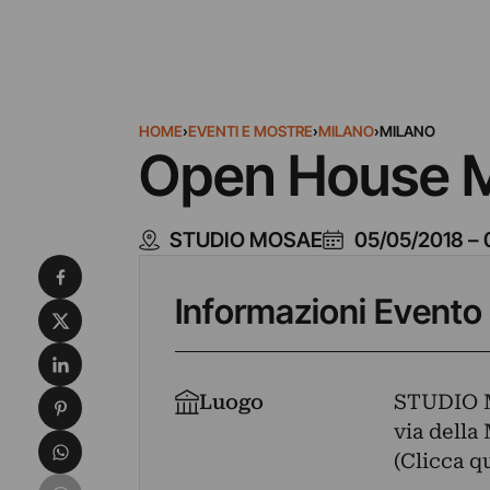
HOME
›
EVENTI E MOSTRE
›
MILANO
›
MILANO
Open House M
STUDIO MOSAE
05/05/2018
–
Condividi su Facebook
Informazioni Evento
Condividi su X
Condividi su LinkedIn
Condividi su Pinterest
Luogo
STUDIO
via della
Condividi su WhatsApp
(Clicca q
Condividi su Email