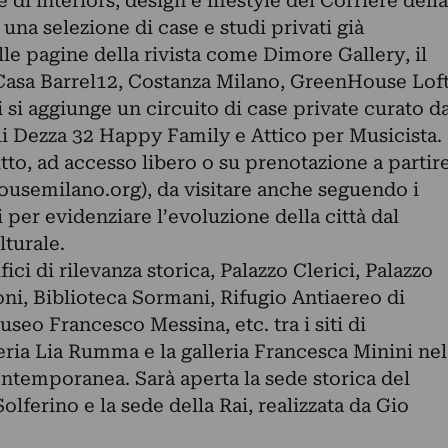
 di interiors, design e lifestyle del Corriere della
i una selezione di case e studi privati già
lle pagine della rivista come Dimore Gallery, il
Casa Barrel12, Costanza Milano, GreenHouse Lof
cui si aggiunge un circuito di case private curato d
 Dezza 32 Happy Family e Attico per Musicista.
utto, ad accesso libero o su prenotazione a partir
usemilano.org), da visitare anche seguendo i
 per evidenziare l’evoluzione della città dal
lturale.
fici di rilevanza storica, Palazzo Clerici, Palazzo
oni, Biblioteca Sormani, Rifugio Antiaereo di
seo Francesco Messina, etc. tra i siti di
leria Lia Rumma e la galleria Francesca Minini nel
ontemporanea. Sarà aperta la sede storica del
Solferino e la sede della Rai, realizzata da Gio
.