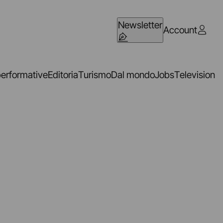
Newsletter
Account
performative
Editoria
Turismo
Dal mondo
Jobs
Television