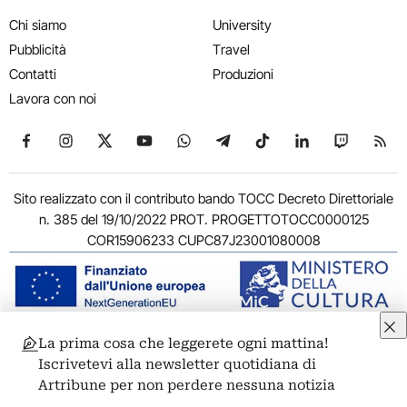
Chi siamo
University
Pubblicità
Travel
Contatti
Produzioni
Lavora con noi
Seguici su Facebook
Seguici su Instagram
Seguici su X
Seguici su YouTube
Seguici su WhatsApp
Seguici su Telegram
Seguici su TikTok
Seguici su Link
Seguici su
Segui
Sito realizzato con il contributo bando TOCC Decreto Direttoriale
n. 385 del 19/10/2022 PROT. PROGETTOTOCC0000125
COR15906233 CUPC87J23001080008
La prima cosa che leggerete ogni mattina!
© 2011-2026 ARTRIBUNE srl – Corso Vittorio Emanuele II, 287 –
Iscrivetevi alla newsletter quotidiana di
00186 Roma - P.I. 11381581005
Artribune per non perdere nessuna notizia
Privacy: Responsabile della protezione dei dati personali