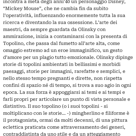
incontra a metà degli anni’40 un personaggio Disney,
“Mickey Mouse”, che ne cambia fin da subito
l’operatività, influenzando enormemente tutta la sua
ricerca e diventando la sua ossessione. L’arte dei
maestri, da sempre guardata da Olinsky con
ammirazione, inizia a contaminarsi con la presenta di
Topolino, che passa dal fumetto all’arte alta, come
omaggio estremo ad un eroe immaginifico, un gesto
d’amore per un plagio tutto emozionale. Olinsky dipinge
storie di topolini ambientati in bellissimi e morbidi
paesaggi, storie per immagini, rarefatte e semplici, e
nello stesso tempo pregnanti e dirette, non rispetta
confini di spazio né di tempo, si trova a suo agio in ogni
epoca. La sua forza è appoggiarsi ai temi e ai tempi e
farli propri per articolare un punto di vista personale e
distintivo. Il suo topolino (o i suoi topolini - si
moltiplicano con le storie… -) mingherlino e filiforme è
il protagonista, ormai da molti decenni, di una pittura
eclettica praticata come attraversamento dei generi,
contraddistinta da uno stile e da un atteggiamento