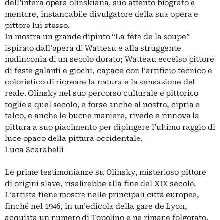
dell’intera opera olinskiana, suo attento biografo e
mentore, instancabile divulgatore della sua opera e
pittore lui stesso.
In mostra un grande dipinto “La fête de la soupe”
ispirato dall’opera di Watteau e alla struggente
malinconia di un secolo dorato; Watteau eccelso pittore
di feste galanti e giochi, capace con l’artificio tecnico e
coloristico di ricreare la natura e la sensazione del
reale. Olinsky nel suo percorso culturale e pittorico
toglie a quel secolo, e forse anche al nostro, cipria e
talco, e anche le buone maniere, rivede e rinnova la
pittura a suo piacimento per dipingere l’ultimo raggio di
luce opaco della pittura occidentale.
Luca Scarabelli
Le prime testimonianze su Olinsky, misterioso pittore
di origini slave, risalirebbe alla fine del XIX secolo.
L’artista tiene mostre nelle principali città europee,
finché nel 1946, in un’edicola della gare de Lyon,
acquista un numero di Topolino e ne rimane folgorato.