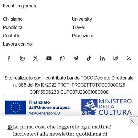
Eventi in giornata
Chi siamo
University
Pubblicità
Travel
Contatti
Produzioni
Lavora con noi
Seguici su Facebook
Seguici su Instagram
Seguici su X
Seguici su YouTube
Seguici su WhatsApp
Seguici su Telegram
Seguici su TikTok
Seguici su Link
Seguici su
Segui
Sito realizzato con il contributo bando TOCC Decreto Direttoriale
n. 385 del 19/10/2022 PROT. PROGETTOTOCC0000125
COR15906233 CUPC87J23001080008
La prima cosa che leggerete ogni mattina!
© 2011-2026 ARTRIBUNE srl – Corso Vittorio Emanuele II, 287 –
Iscrivetevi alla newsletter quotidiana di
00186 Roma - P.I. 11381581005