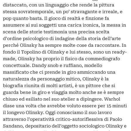
distaccato, con un linguaggio che rende la pittura
stessa sovratemporale, un po’ stravagante e irreale, e
pop quanto basta. Il gioco di realtà e finzione fa
assumere ai sui soggetti una carica ironica, la messa in
scena delle storie testimonia una precisa scelta
d’ordine psicologico di indagine della storia dell’arte
perché Olinsky ha sempre molte cose da raccontare. In
fondo il Topolino di Olinsky e lui stesso, sono un ready-
made, Olinsky ha proprio il fisico da commediografo
concettuale. Dandy snob e ruffiano, modello
massificato che ci prende in giro ammiccando una
naturalezza da personaggio mitico, Olinsky è la
biografia riunita di molti artisti, è un pittore che si
guarda bene in giro e viaggia molto anche se è sempre
chiuso ed esiliato nel suo atelier a dipingere. Warhol
disse una volta che avrebbe voluto essere per 15 minuti
il longevo Olinsky. Oggi conosciamo il suo lavoro
attraverso l’operatività critico-autoriflessiva di Paolo
Sandano, depositario dell’oggetto sociologico Olinsky e