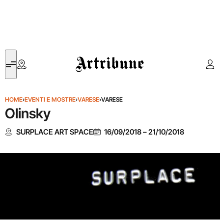
Artribune
HOME
›
EVENTI E MOSTRE
›
VARESE
›
VARESE
Olinsky
SURPLACE ART SPACE
16/09/2018
–
21/10/2018