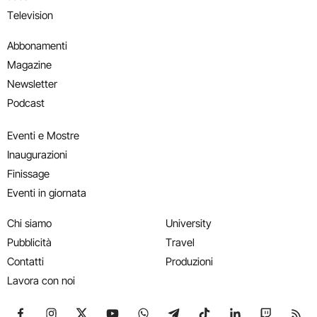
Television
Abbonamenti
Magazine
Newsletter
Podcast
Eventi e Mostre
Inaugurazioni
Finissage
Eventi in giornata
Chi siamo
University
Pubblicità
Travel
Contatti
Produzioni
Lavora con noi
Seguici su Facebook
Seguici su Instagram
Seguici su X
Seguici su YouTube
Seguici su WhatsApp
Seguici su Telegram
Seguici su TikTok
Seguici su Link
Seguici su
Segui