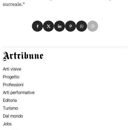
surreale.”
Condividi su Facebook
Condividi su X
Condividi su LinkedIn
Condividi su Pinterest
Condividi su WhatsApp
Condividi su Email
Artribune
Arti visive
Progetto
Professioni
Arti performative
Editoria
Turismo
Dal mondo
Jobs