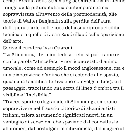
come l’eredità della Stimmung dechirichiana in alcune
frange della pittura italiana contemporanea sia
sopravvissuta all’avvento della postmodernità, alle
teorie di Walter Benjamin sulla perdita dell’aura
dell’opera d’arte nell’epoca della sua riproducibilità
tecnica e a quelle di Jean Baudrillaud sulla sparizione
dell’arte.
Scrive il curatore Ivan Quaroni:
“La Stimmung - termine tedesco che si può tradurre
con la parola “atmosfera” - non è uno stato d’animo
umorale, come ad esempio il mood anglosassone, ma è
una disposizione d’animo che si estende allo spazio,
quasi una tonalità affettiva che coinvolge il luogo e il
paesaggio, tracciando una sorta di linea d’ombra tra il
visibile e l’invisibile.”
“Tracce spurie o degradate di Stimmung sembrano
sopravvivere nel frasario pittorico di alcuni artisti
italiani, talora assumendo significati nuovi, in un
ventaglio di accezioni che spaziano dal concettuale
all’ironico, dal nostalgico al citazionista, dal magico al