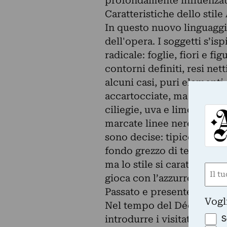
profondamente influenzat
Caratteristiche dello stile
In questo nuovo linguaggio
dell'opera. I soggetti s’is
radicale: foglie, fiori e fi
contorni definiti, resi net
alcuni casi, puri elementi g
accartocciate, ma soprattu
ciliegie, uva e limoni, tut
marcate linee nere, con c
sono decise: tipico il gial
fondo grezzo di terracotta
ma lo stile si caratterizz
Nom
gioca con l’azzurro, il verd
(Obbli
Passato e presente in mos
Nome
Vogl
Nel tempo del Déco. Albis
S
introdurre i visitatori nel