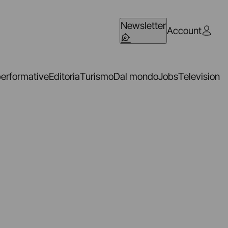
Newsletter
Account
performative
Editoria
Turismo
Dal mondo
Jobs
Television