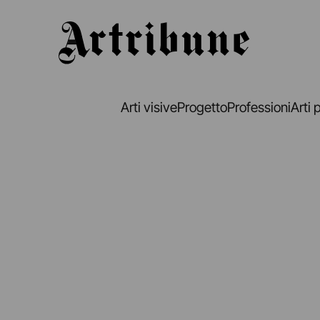
Artribune
Arti visive
Progetto
Professioni
Arti 