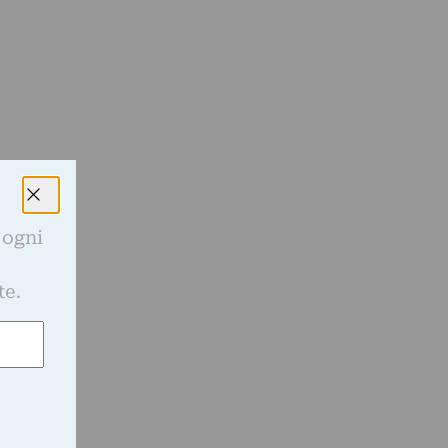
 ogni
e
te.