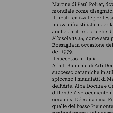
Martine di Paul Poiret, do
mondiale come disegnatore
floreali realizzate per tes
nuova cifra stilistica per
anche da altre botteghe del
Albisola 1925, come sarà po
Bossaglia in occasione del
del 1979.
Il successo in Italia
Alla II Biennale di Arti D
successo ceramiche in stil
spiccano i manufatti di Ma
dell’Arte, Alba Docilia e G
diffonderà velocemente ne
ceramica Déco italiana. Fi
quelle del basso Piemonte