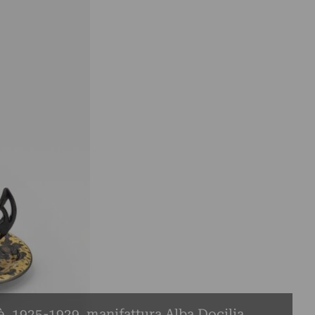
è, 1925-1929, manifattura Alba Docilia,