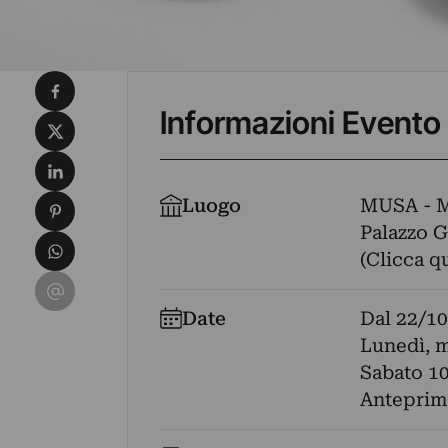
Condividi su Facebook
Informazioni Evento
Condividi su X
Condividi su LinkedIn
Condividi su Pinterest
Luogo
MUSA - 
Palazzo Ga
Condividi su WhatsApp
(Clicca q
Condividi su Email
Date
Dal
22/10
Lunedì, m
Sabato 1
Anteprima